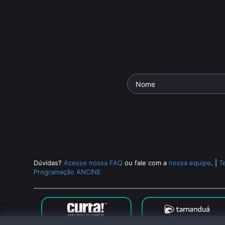
Não Estamos
amento
Ônibus
Sonhando
ie: Bike Amor
Parte da séri
io
• De
Michelle
Experimental
• De
Luiz Pretti
•
Documentári
15 min •
12 min •
Gugliano
• 26
Dúvidas?
Acesse nossa FAQ
ou fale com a
nossa equipe
.
|
T
Programação ANCINE