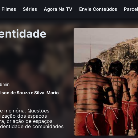
Filmes
Séries
Agora Na TV
Envie Conteúdos
Parce
dentidade
26min
ilson de Souza e Silva
,
Mario
l e memória. Questões
atização dos espaços
ra, criação de espaços
 identidade de comunidades