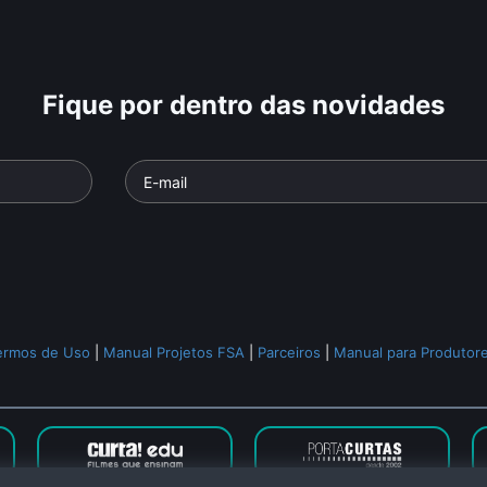
Fique por dentro das novidades
Especulaç
Saúde
Imobiliária
e: Mobilis
Parte da série: Mobilis
Parte da série
o
• De
Tide
Documentário
• De
Tide
Documentári
 min •
Gugliano
• 26 min •
Gugliano
• 26 
ermos de Uso
|
Manual Projetos FSA
|
Parceiros
|
Manual para Produtor
Todos os relacionados (524)