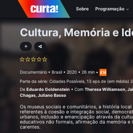
Sobre
Programação
Cultura, Memória e I
Documentário
•
Brasil
• 2020 • 26 min
•
Parte da série:
Cidades Possíveis, 13 eps de (em média) 
De
Eduardo Goldenstein
•
Com
Theresa Williamson
,
Ja
Chagas
,
Juliano Basso
Os museus sociais e comunitários, a história loca
referentes à coesão e integração social, democr
urbanos, inclusão e emancipação através da cultu
educativos não formais, afirmação da memória e
carentes.