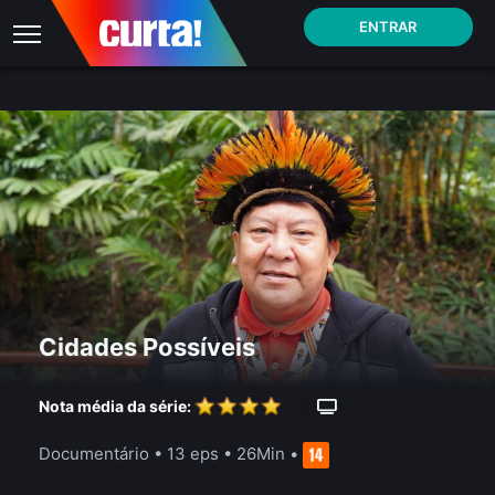
ENTRAR
Cidades Possíveis
Nota média da série:
Documentário
•
13 eps
•
26Min
•