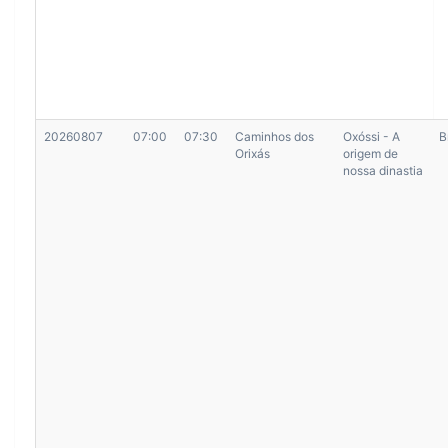
20260807
07:00
07:30
Caminhos dos
Oxóssi - A
B
Orixás
origem de
nossa dinastia