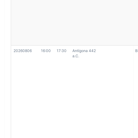
20260806
16:00
17:30
Antígona 442
B
a.C.