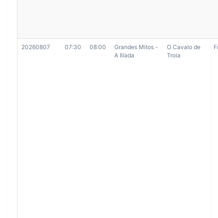
20260807
07:30
08:00
Grandes Mitos -
O Cavalo de
F
A Ilíada
Troia