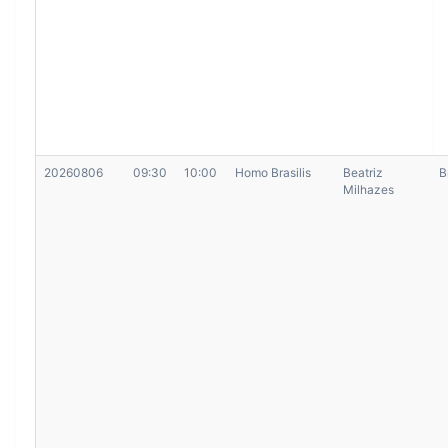
20260806
09:30
10:00
Homo Brasilis
Beatriz
B
Milhazes