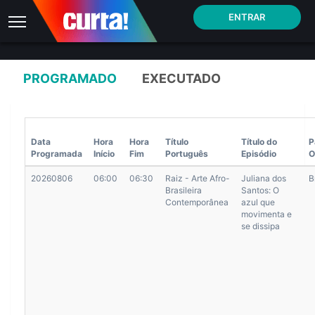
ENTRAR
GRADE DE PROGRAMAÇÃO (FORMATO ANCINE)
PROGRAMADO
EXECUTADO
Data
Hora
Hora
Título
Título do
P
Programada
Início
Fim
Português
Episódio
O
20260806
06:00
06:30
Raiz - Arte Afro-
Juliana dos
B
Brasileira
Santos: O
Contemporânea
azul que
movimenta e
se dissipa