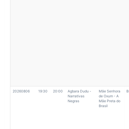
20260806
19:30
20:00
Agbara Dudu -
Mãe Senhora
B
Narrativas
de Oxum - A
Negras
Mãe Preta do
Brasil