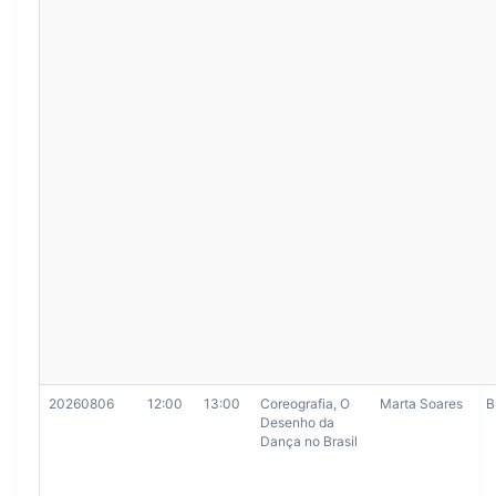
20260806
12:00
13:00
Coreografia, O
Marta Soares
B
Desenho da
Dança no Brasil