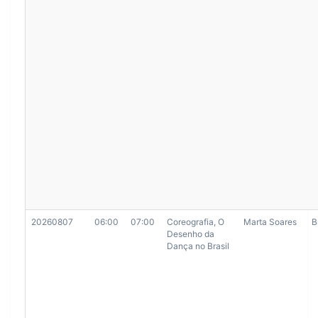
20260807
06:00
07:00
Coreografia, O
Marta Soares
B
Desenho da
Dança no Brasil