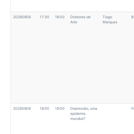
20260806
17:30
18:00
Diretores de
Tiago
B
Arte
Marques
20260806
18:00
19:00
Depressão, uma
F
epidemia
mundial?