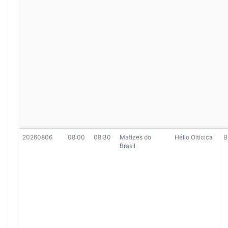
20260806
08:00
08:30
Matizes do
Hélio Oiticica
B
Brasil