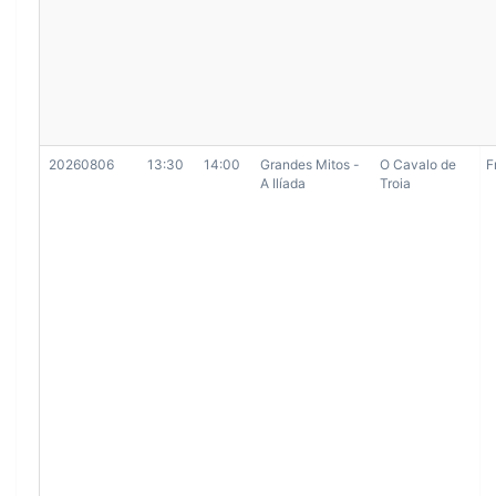
20260806
13:30
14:00
Grandes Mitos -
O Cavalo de
F
A Ilíada
Troia