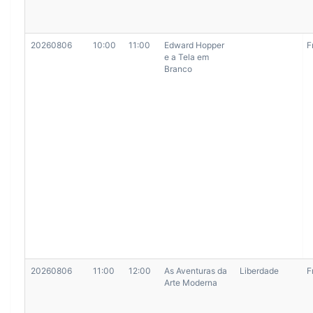
20260806
10:00
11:00
Edward Hopper
F
e a Tela em
Branco
20260806
11:00
12:00
As Aventuras da
Liberdade
F
Arte Moderna