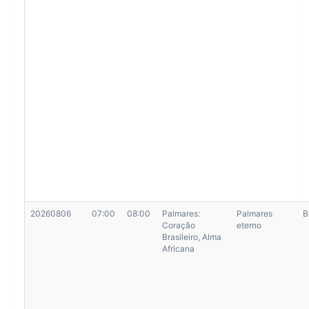
20260806
07:00
08:00
Palmares:
Palmares
B
Coração
eterno
Brasileiro, Alma
Africana