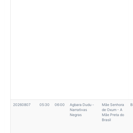
20260807
05:30
06:00
Agbara Dudu -
Mãe Senhora
B
Narrativas
de Oxum - A
Negras
Mãe Preta do
Brasil