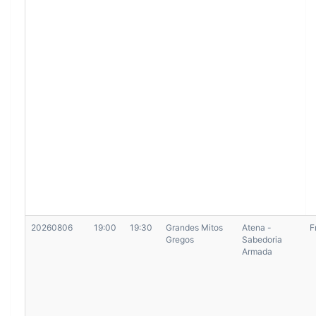
20260806
19:00
19:30
Grandes Mitos
Atena -
F
Gregos
Sabedoria
Armada