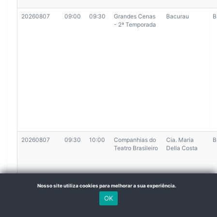
20260807
09:00
09:30
Grandes Cenas
Bacurau
B
- 2ª Temporada
20260807
09:30
10:00
Companhias do
Cia. Maria
B
Teatro Brasileiro
Della Costa
Nosso site utiliza cookies para melhorar a sua experiência.
OK