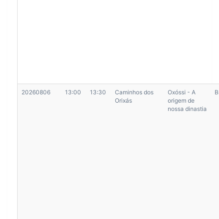
20260806
13:00
13:30
Caminhos dos
Oxóssi - A
B
Orixás
origem de
nossa dinastia