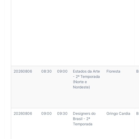
20260806
08:30
09:00
Estados da Arte
Floresta
B
- 2ª Temporada
(Norte e
Nordeste)
20260806
09:00
09:30
Designers do
Gringo Cardia
B
Brasil - 2ª
Temporada