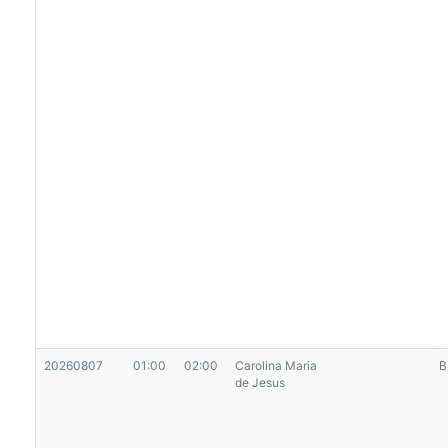
20260807
01:00
02:00
Carolina Maria
B
de Jesus