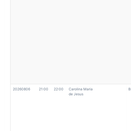
20260806
21:00
22:00
Carolina Maria
B
de Jesus