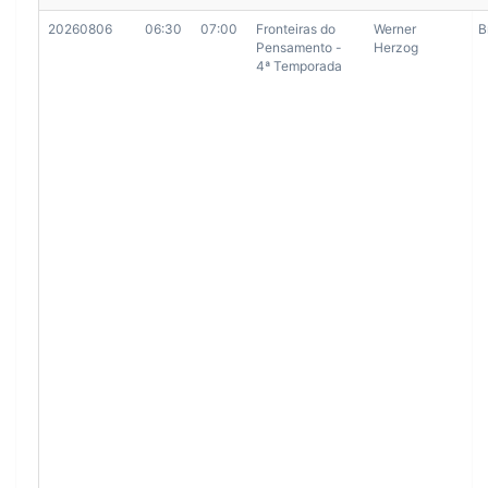
20260806
06:30
07:00
Fronteiras do
Werner
B
Pensamento -
Herzog
4ª Temporada