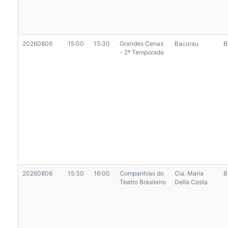
20260806
15:00
15:30
Grandes Cenas
Bacurau
B
- 2ª Temporada
20260806
15:30
16:00
Companhias do
Cia. Maria
B
Teatro Brasileiro
Della Costa