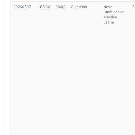
20260807
08:00
09:00
Cinéticas
Nove
B
Cinéticas da
América
Latina