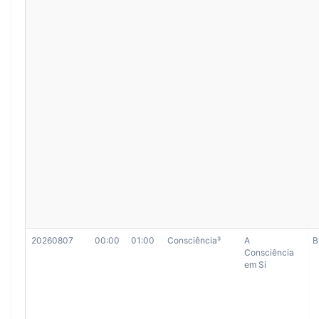
20260807
00:00
01:00
Consciência³
A
B
Consciência
em Si