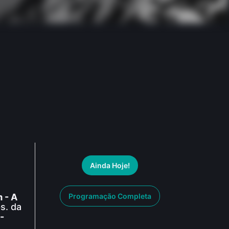
Ainda Hoje!
 - A
Programação Completa
ps. da
-