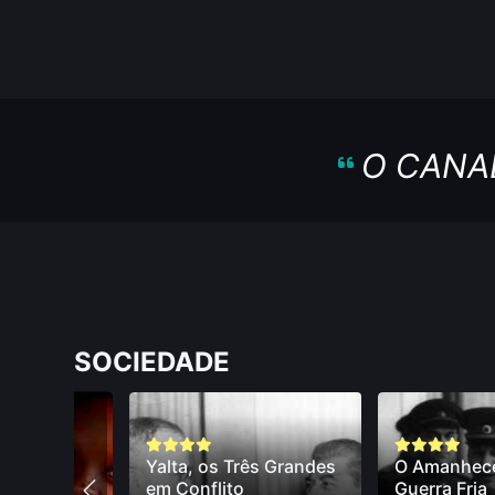
O CANA
SOCIEDADE
Yalta, os Três Grandes
O Amanhece
em Conflito
Guerra Fria