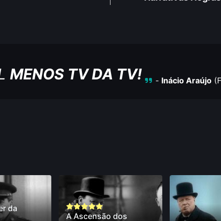
L
MENOS TV DA TV!
-
Inácio Araújo
(
r da
A Ascensão dos