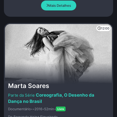
monumental simbolizando a violência perpetrada pelo
Mais Detalhes
fascismo. A república espanhola está perdida e uma guerra
termina quando outra começa.
12:00
Marta Soares
Coreografia, O Desenho da
Dança no Brasil
Documentário
•
•
2016
•
52min
•
Livre
De Fernanda Heinz Figueiredo