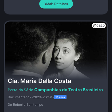
os invasores.
Mais Detalhes
01:30
Cia. Maria Della Costa
Companhias do Teatro Brasileiro
Documentário
•
•
2023
•
26min
•
10 anos
De Roberto Bomtempo