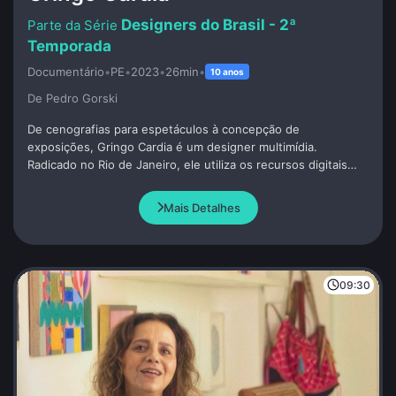
Designers do Brasil - 2ª
Temporada
Documentário
•
PE
•
2023
•
26min
•
10 anos
De Pedro Gorski
De cenografias para espetáculos à concepção de
exposições, Gringo Cardia é um designer multimídia.
Radicado no Rio de Janeiro, ele utiliza os recursos digitais
interativos e ao mesmo tempo tem uma ligação estreita com
as culturas populares.
Mais Detalhes
09:30