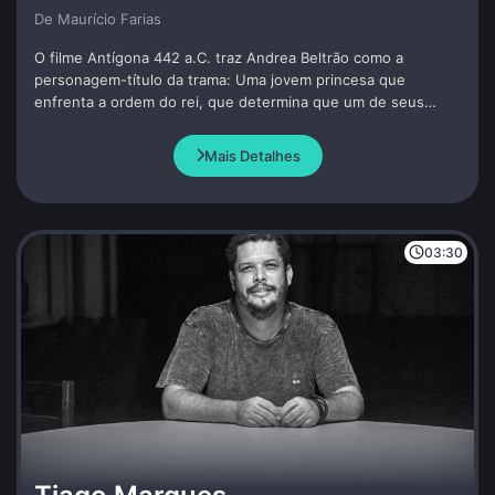
De Maurí­cio Farias
O filme Antígona 442 a.C. traz Andrea Beltrão como a
personagem-título da trama: Uma jovem princesa que
enfrenta a ordem do rei, que determina que um de seus
irmãos que lutou na guerra, fique sem sepultura. Antígona
enterra o seu irmão e por isso paga com a própria vida.
Mais Detalhes
Dramaturgia de Andrea Beltrão e Amir Haddad.
03:30