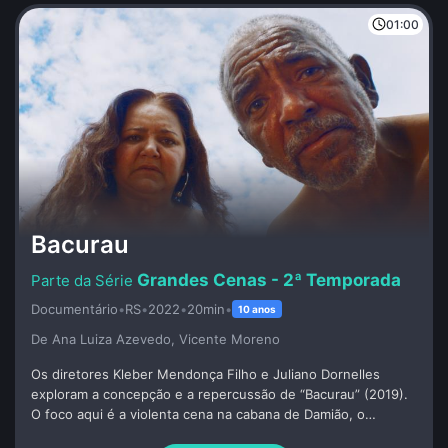
01:00
Bacurau
Grandes Cenas - 2ª Temporada
Documentário
•
RS
•
2022
•
20min
•
10 anos
De Ana Luiza Azevedo, Vicente Moreno
Os diretores Kleber Mendonça Filho e Juliano Dornelles
exploram a concepção e a repercussão de “Bacurau” (2019).
O foco aqui é a violenta cena na cabana de Damião, o
primeiro gesto de contra-ataque do povo de Bacurau contra