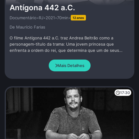
Antígona 442 a.C.
Documentário
•
RJ
•
2021
•
70min
•
12 anos
De Maurí­cio Farias
O filme Antígona 442 a.C. traz Andrea Beltrão como a
personagem-título da trama: Uma jovem princesa que
enfrenta a ordem do rei, que determina que um de seus
irmãos que lutou na guerra, fique sem sepultura. Antígona
enterra o seu irmão e por isso paga com a própria vida.
Mais Detalhes
Dramaturgia de Andrea Beltrão e Amir Haddad.
17:30