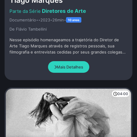
Tiago Marques
Diretores de Arte
Documentário
•
•
2023
•
26min
•
10 anos
De Flávio Tambellini
Nesse episódio homenageamos a trajetória do Diretor de
Arte Tiago Marques através de registros pessoais, sua
filmografia e entrevistas cedidas por seus grandes colegas
de profissão. Tiago foi convidado a participar do programa
pouco antes de seu precoce falecimento.
Mais Detalhes
04:00