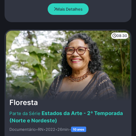
trabalhos envolvendo pintura, escultura, objetos, instalações,
performance e escrita. Algumas marcas de sua obra são a
Mais Detalhes
inaugural forma de abertura à participação do espectador, o
uso das cores e o experimentalismo.
08:30
Floresta
Estados da Arte - 2ª Temporada
(Norte e Nordeste)
Documentário
•
RN
•
2022
•
26min
•
10 anos