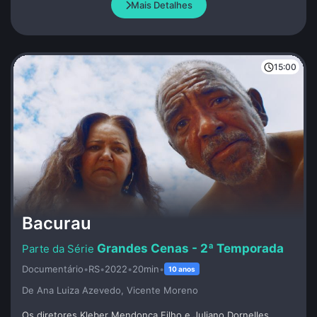
Mais Detalhes
cinema, suas relações com personagens e os desafios de
fazer cinema em um cenário de diversidade e resistência.
15:00
Bacurau
Grandes Cenas - 2ª Temporada
Documentário
•
RS
•
2022
•
20min
•
10 anos
De Ana Luiza Azevedo, Vicente Moreno
Os diretores Kleber Mendonça Filho e Juliano Dornelles