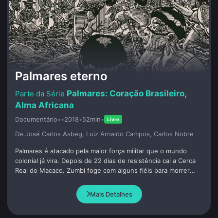
Palmares eterno
Palmares: Coração Brasileiro,
Alma Africana
Documentário
•
•
2018
•
52min
•
Livre
De José Carlos Asbeg, Luiz Arnaldo Campos, Carlos Nobre
Palmares é atacado pela maior força militar que o mundo
colonial já vira. Depois de 22 dias de resistência cai a Cerca
Real do Macaco. Zumbi foge com alguns fiéis para morrer
dois anos mais tarde vítima de uma traição. Os colonizadores
se rejubilam. Porém, a memória de Palmares segue viva,
Mais Detalhes
inspirando gerações de brasileiros a lutarem por um mundo
de liberdade e dignidade.