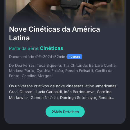
Nove Cinéticas da América
Latina
Cinéticas
Documentário
•
PE
•
2024
•
52min
•
10 anos
De Déa Ferraz, Tuca Siqueira, Tila Chitunda, Bárbara Cunha,
Mariana Porto, Cynthia Falcão, Renata Felisatti, Cecilia da
Fonte, Caroline Margoni
Os universos criativos de nove cineastas latino-americanas:
Graci Guarani, Lucía Garibaldi, Inés Barrionuevo, Carolina
Markowicz, Glenda Nicácio, Dominga Sotomayor, Renata
Pinheiro, Everlane Moraes e Jorane Castro. A partir de
episódios anteriores, refletimos sobre o papel da mulher no
Mais Detalhes
cinema, suas relações com personagens e os desafios de
fazer cinema em um cenário de diversidade e resistência.