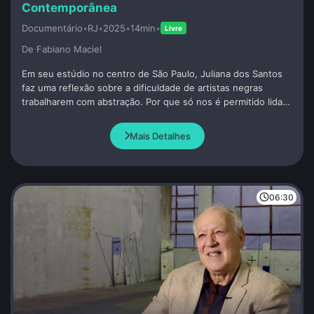
Contemporânea
Documentário
•
RJ
•
2025
•
14min
•
Livre
De Fabiano Maciel
Em seu estúdio no centro de São Paulo, Juliana dos Santos
faz uma reflexão sobre a dificuldade de artistas negras
trabalharem com abstração. Por que só nos é permitido lidar
com figuração e questões raciais?
Mais Detalhes
06:30