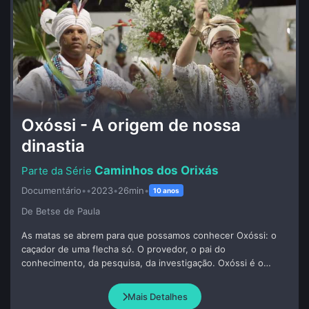
Oxóssi - A origem de nossa
dinastia
Caminhos dos Orixás
Documentário
•
•
2023
•
26min
•
10 anos
De Betse de Paula
As matas se abrem para que possamos conhecer Oxóssi: o
caçador de uma flecha só. O provedor, o pai do
conhecimento, da pesquisa, da investigação. Oxóssi é o
nosso grande Pai Ancestral. É aquele que traz o alimento
para casa, alimento esse que provém de uma caçada de
Mais Detalhes
esperança. Oxóssi é o trabalhador brasileiro que sai para