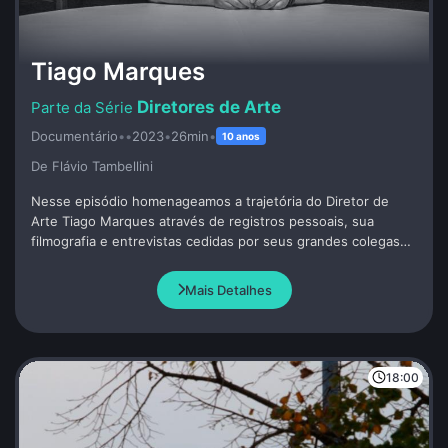
Tiago Marques
Diretores de Arte
Documentário
•
•
2023
•
26min
•
10 anos
De Flávio Tambellini
Nesse episódio homenageamos a trajetória do Diretor de
Arte Tiago Marques através de registros pessoais, sua
filmografia e entrevistas cedidas por seus grandes colegas
de profissão. Tiago foi convidado a participar do programa
pouco antes de seu precoce falecimento.
Mais Detalhes
18:00