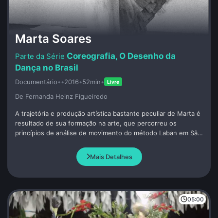
Marta Soares
Coreografia, O Desenho da
Dança no Brasil
Documentário
•
•
2016
•
52min
•
Livre
De Fernanda Heinz Figueiredo
A trajetória e produção artística bastante peculiar de Marta é
resultado de sua formação na arte, que percorreu os
princípios de análise de movimento do método Laban em São
Paulo, passou por Londres e pela dança butô em Tóquio.
Mais Detalhes
05:00