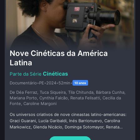
Nove Cinéticas da América
Latina
Cinéticas
Documentário
•
PE
•
2024
•
52min
•
10 anos
De Déa Ferraz, Tuca Siqueira, Tila Chitunda, Bárbara Cunha,
Mariana Porto, Cynthia Falcão, Renata Felisatti, Cecilia da
Fonte, Caroline Margoni
Os universos criativos de nove cineastas latino-americanas:
Graci Guarani, Lucía Garibaldi, Inés Barrionuevo, Carolina
Markowicz, Glenda Nicácio, Dominga Sotomayor, Renata
Pinheiro, Everlane Moraes e Jorane Castro. A partir de
episódios anteriores, refletimos sobre o papel da mulher no