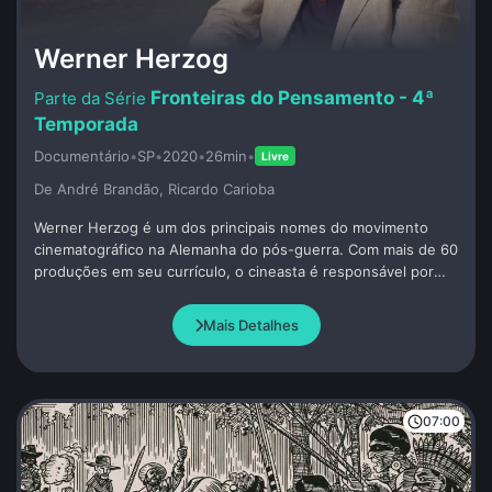
Werner Herzog
Fronteiras do Pensamento - 4ª
Temporada
Documentário
•
SP
•
2020
•
26min
•
Livre
De André Brandão, Ricardo Carioba
Werner Herzog é um dos principais nomes do movimento
cinematográfico na Alemanha do pós-guerra. Com mais de 60
produções em seu currículo, o cineasta é responsável por
obras aclamadas como Aguirre, Fitzcarraldo, Nosferatu e O
homem-urso. Sua abordagem autêntica e, por vezes,
Mais Detalhes
polêmica tornou-o mundialmente conhecido: ele escreve,
dirige e produz os próprios filmes, geralmente com baixo
orçamento e em cenários ou condições inóspitos, impondo
desafios extremos a` equipe. Em “Fronteiras do
07:00
Pensamento”, Herzog resgata sua própria história, sua
relação com o cinema e elabora reflexões profundas sobre o
mundo contemporâneo e seus dilemas.