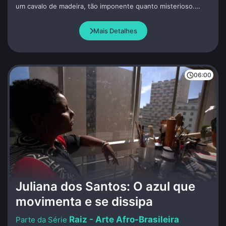
um cavalo de madeira, tão imponente quanto misterioso.
Uma lança é jogada em seus flancos. Dentro do cavalo, os
guerreiros gregos, incluindo Odisseu, que inventou essa
Mais Detalhes
estratégia, permanecem calados e quietos.
06:00
Juliana dos Santos: O azul que
movimenta e se dissipa
Raiz - Arte Afro-Brasileira