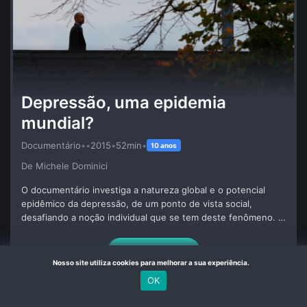
Depressão, uma epidemia
mundial?
Documentário
•
•
2015
•
52min
•
10 anos
De Michele Dominici
O documentário investiga a natureza global e o potencial
epidêmico da depressão, de um ponto de vista social,
desafiando a noção individual que se tem deste fenômeno. O
filme busca reunir visões originais e inovadoras sobre o
assunto com sociólogos, filósofos, assistentes sociais,
Mais Detalhes
neuro-psiquiatras, a fim de analisar o contexto que estaria
Nosso site utiliza cookies para melhorar a sua experiência.
criando um terreno fértil para a depressão.
OK