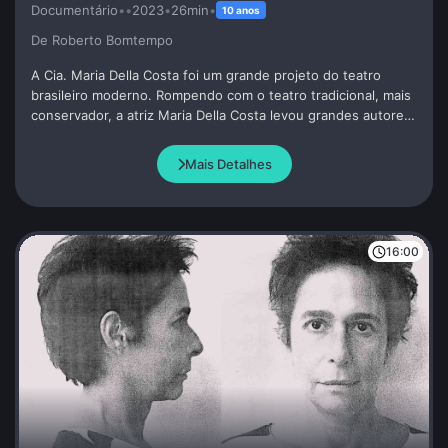
Documentário
•
•
2023
•
26min
•
10 anos
De Roberto Bomtempo
A Cia. Maria Della Costa foi um grande projeto do teatro
brasileiro moderno. Rompendo com o teatro tradicional, mais
conservador, a atriz Maria Della Costa levou grandes autores
e diretores para sua Cia., criando um dos melhores
repertórios do teatro brasileiro.
Mais Detalhes
16:00