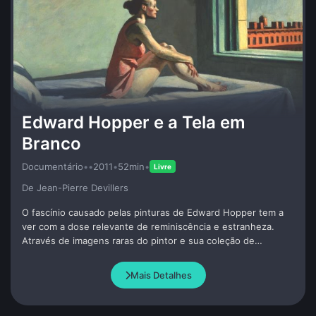
Edward Hopper e a Tela em
Branco
Documentário
•
•
2011
•
52min
•
Livre
De Jean-Pierre Devillers
O fascínio causado pelas pinturas de Edward Hopper tem a
ver com a dose relevante de reminiscência e estranheza.
Através de imagens raras do pintor e sua coleção de
documentos, cadernos e fotos, acompanhando as etapas de
seu processo criativo em relação à história social, política e
Mais Detalhes
cultural americana.