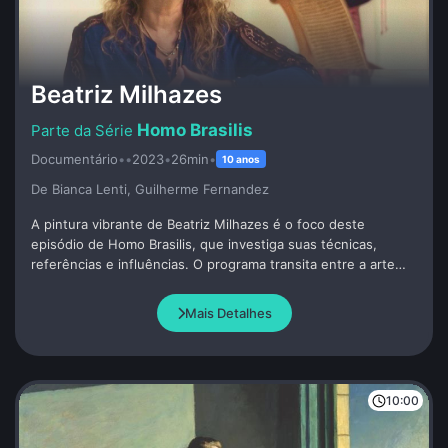
Beatriz Milhazes
Homo Brasilis
Documentário
•
•
2023
•
26min
•
10 anos
De Bianca Lenti, Guilherme Fernandez
A pintura vibrante de Beatriz Milhazes é o foco deste
episódio de Homo Brasilis, que investiga suas técnicas,
referências e influências. O programa transita entre a arte
popular brasileira e os grandes circuitos internacionais para
revelar os caminhos que consolidaram a artista como um
Mais Detalhes
nome de destaque global.
10:00