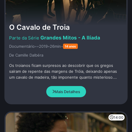
O Cavalo de Troia
Grandes Mitos - A Ilíada
Documentário
•
•
2019
•
26min
•
14 anos
De Camille Dalbéra
Os troianos ficam surpresos ao descobrir que os gregos
saíram de repente das margens de Tróia, deixando apenas
um cavalo de madeira, tão imponente quanto misterioso.
Uma lança é jogada em seus flancos. Dentro do cavalo, os
guerreiros gregos, incluindo Odisseu, que inventou essa
Mais Detalhes
estratégia, permanecem calados e quietos.
14:00