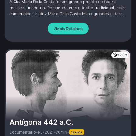
A Cia. Maria Della Costa foi um grande projeto do teatro
brasileiro moderno. Rompendo com o teatro tradicional, mais
conservador, a atriz Maria Della Costa levou grandes autores
e diretores para sua Cia., criando um dos melhores
repertórios do teatro brasileiro.
Mais Detalhes
02:00
Antígona 442 a.C.
Documentário
•
RJ
•
2021
•
70min
•
12 anos