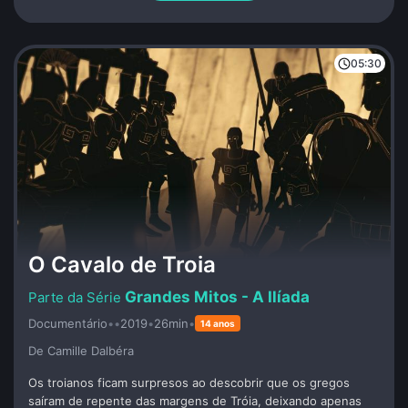
caçar boas formas de se viver em um mundo que não nos
quer.
05:30
O Cavalo de Troia
Grandes Mitos - A Ilíada
Documentário
•
•
2019
•
26min
•
14 anos
De Camille Dalbéra
Os troianos ficam surpresos ao descobrir que os gregos
saíram de repente das margens de Tróia, deixando apenas