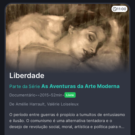
11:00
Liberdade
As Aventuras da Arte Moderna
Documentário
•
•
2015
•
52min
•
Livre
De Amélie Harrault, Valérie Loiseleux
O período entre guerras é propício a tumultos de entusiasmo
e ilusão. O comunismo é uma alternativa tentadora e o
desejo de revolução social, moral, artística e política paira no
ar. O massacre de Guernica inspirou Picasso a criar uma tela