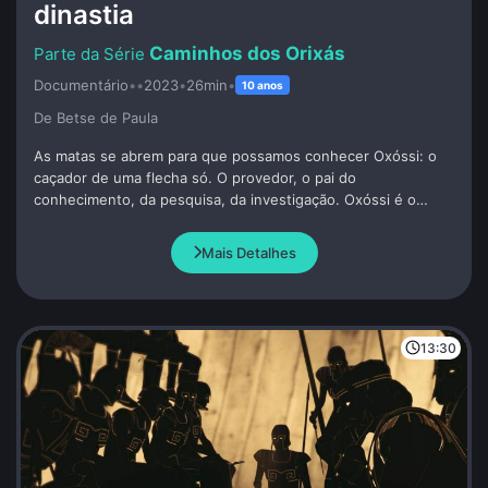
dinastia
Caminhos dos Orixás
Documentário
•
•
2023
•
26min
•
10 anos
De Betse de Paula
As matas se abrem para que possamos conhecer Oxóssi: o
caçador de uma flecha só. O provedor, o pai do
conhecimento, da pesquisa, da investigação. Oxóssi é o
nosso grande Pai Ancestral. É aquele que traz o alimento
para casa, alimento esse que provém de uma caçada de
Mais Detalhes
esperança. Oxóssi é o trabalhador brasileiro que sai para
caçar boas formas de se viver em um mundo que não nos
quer.
13:30