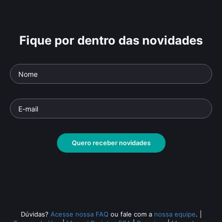
Fique por dentro das novidades
Cad
Jacques Rancière
ap
Parte da série: Incertezas Críticas - 2ª
Temporada
Parte
Documentário
• De
Daniel Augusto
• 27 min •
Docu
Quero receber novidades
Todos os relacionados (616)
Dúvidas?
Acesse nossa FAQ
ou fale com a
nossa equipe
.
|