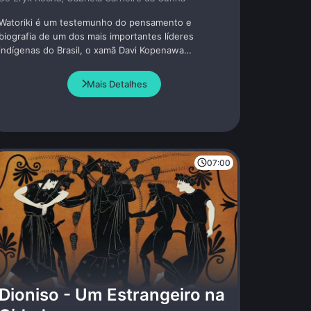
Watoriki é um testemunho do pensamento e
biografia de um dos mais importantes líderes
indígenas do Brasil, o xamã Davi Kopenawa
Yanomami. A partir de entrevistas, ele relata
detalhes de sua vida, fatos históricos do povo
Mais Detalhes
Yanomami e como sua experiência como intérprete e
tradutor do mundo dos brancos - napë - o levaram a
sua luta pela floresta e a uma análise precisa
daqueles que tentam destruí-la.
07:00
Dioniso - Um Estrangeiro na