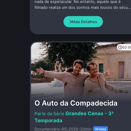
nada de espetacular. No entanto, aquele que é
filmado realiza um dos sonhos mais loucos do sécul
XX. Na quarta-feira, 12 de abril de 1961, pela primeira
vez, um homem viaja para o espaço. Ele é um
Mais Detalhes
cidadão soviético. Seu nome: Yuri Gagarin.
02:3
O Auto da Compadecida
Grandes Cenas - 3ª
Temporada
Documentário
•
RS
•
2026
•
20min
•
10 anos