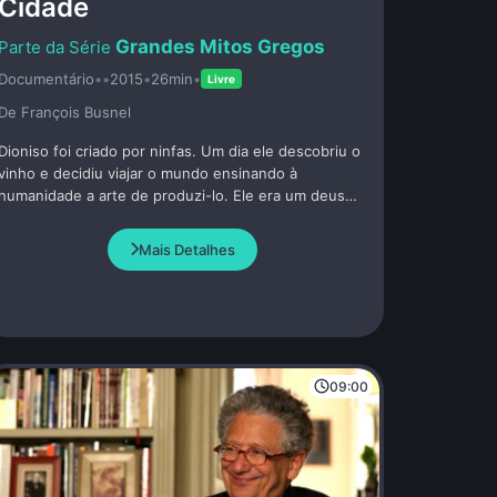
Cidade
Grandes Mitos Gregos
Documentário
•
•
2015
•
26min
•
Livre
De François Busnel
Dioniso foi criado por ninfas. Um dia ele descobriu o
vinho e decidiu viajar o mundo ensinando à
humanidade a arte de produzi-lo. Ele era um deus
errante, frequentemente considerado marginal.
Mais Detalhes
09:00