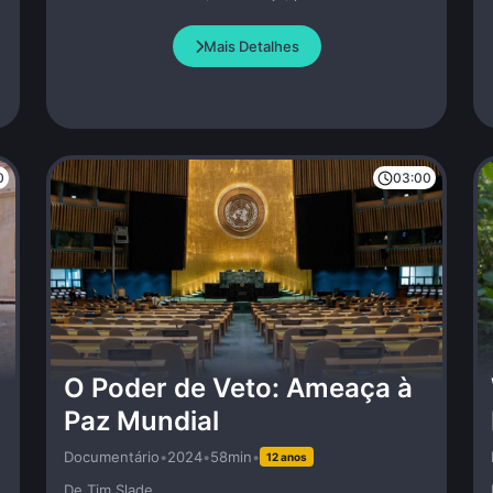
inigualável. Conheça a história do músico que
o
inventou uma cultura americana particular - atraente,
Mais Detalhes
desinibida, moderna e sempre inovadora.
0
03:00
O Poder de Veto: Ameaça à
Paz Mundial
Documentário
•
2024
•
58min
•
12 anos
De Tim Slade