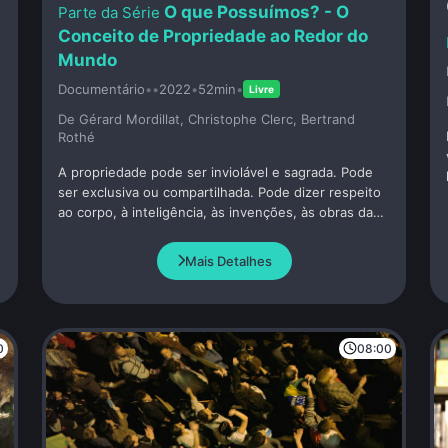
O que Possuímos? - O
Conceito de Propriedade ao Redor do
Mundo
Documentário
•
•
2022
•
52min
•
Livre
De Gérard Mordillat, Christophe Clerc, Bertrand
Rothé
A propriedade pode ser inviolável e sagrada. Pode
ser exclusiva ou compartilhada. Pode dizer respeito
ao corpo, à inteligência, às invenções, às obras da
mente, ao vivo, ao imaterial. Hoje, diante da
hegemonia da propriedade privada, a teoria dos
Mais Detalhes
comuns renasce e novas abordagens para a
propriedade da natureza estão se desenvolvendo.
0
08:00