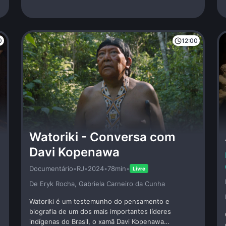
era eventual.
0
12:00
Watoriki - Conversa com
Davi Kopenawa
Documentário
•
RJ
•
2024
•
78min
•
Livre
De Eryk Rocha, Gabriela Carneiro da Cunha
Watoriki é um testemunho do pensamento e
biografia de um dos mais importantes líderes
indígenas do Brasil, o xamã Davi Kopenawa