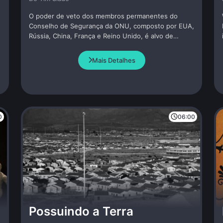
O poder de veto dos membros permanentes do
Conselho de Segurança da ONU, composto por EUA,
Rússia, China, França e Reino Unido, é alvo de
constante debate. Ao entrevistar representantes
oficiais e especialistas no tema, o documentário
Mais Detalhes
discute o uso do mecanismo, quando em face a
genocídios e crimes de guerra, citando casos atuais,
como Gaza e Ucrânia.
0
06:00
Possuindo a Terra