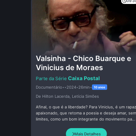
09:3
Valsinha - Chico Buarque e
Vinicius de Moraes
Caixa Postal
Documentário
•
•
2024
•
26min
•
10 anos
De Hilton Lacerda, Letí­cia Simões
Afinal, o que é a liberdade? Para Vinicius, é um rapa
apaixonado, que retoma a poesia e deseja amar, se
limites, como um bom integrante do movimento paz
e amor. Para Chico, esse movimento já tinha sido
arrastado pelo capitalismo, restando somente as
Mais Detalhes