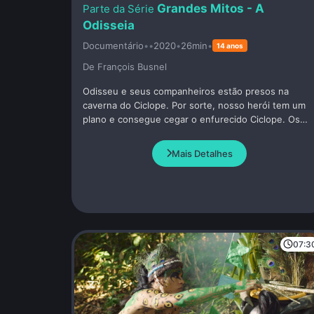
Grandes Mitos - A
Odisseia
Documentário
•
•
2020
•
26min
•
14 anos
De François Busnel
Odisseu e seus companheiros estão presos na
caverna do Ciclope. Por sorte, nosso herói tem um
plano e consegue cegar o enfurecido Ciclope. Os
homens escapam graças a um último truque: eles se
amarram na barriga da ovelha para sair da caverna
Mais Detalhes
bem embaixo do nariz do monstro.
07:3