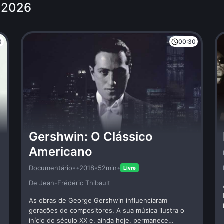
e 2026
0
00:30
Gershwin: O Clássico
Americano
Documentário
•
•
2018
•
52min
•
Livre
De Jean-Frédéric Thibault
As obras de George Gershwin influenciaram
gerações de compositores. A sua música ilustra o
início do século XX e, ainda hoje, permanece