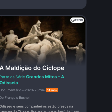
13:30
A Maldição do Ciclope
Grandes Mitos - A
Odisseia
Documentário
•
•
2020
•
26min
•
14 anos
De François Busnel
Odisseu e seus companheiros estão presos na
caverna do Ciclope. Por sorte, nosso herói tem um