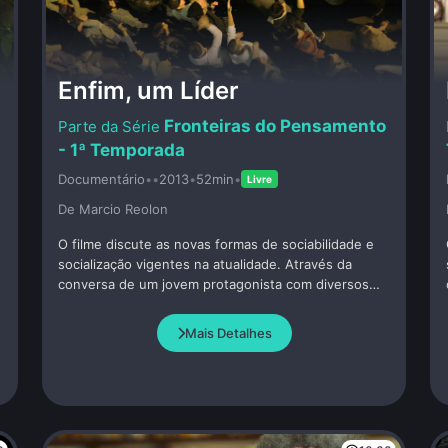
Enfim, um Líder
Fronteiras do Pensamento
- 1ª Temporada
Documentário
•
•
2013
•
52min
•
Livre
De Marcio Reolon
O filme discute as novas formas de sociabilidade e
socialização vigentes na atualidade. Através da
conversa de um jovem protagonista com diversos
pensadores contemporâneos, percebe-se a
construção do indivíduo e o seu processo para
Mais Detalhes
assumir a liderança da sua própria vida e de suas
escolhas.