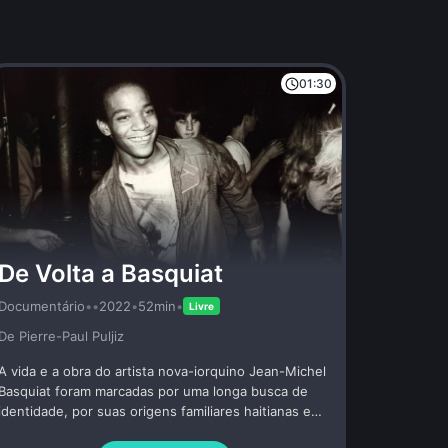
01:30
De Volta a Basquiat
Documentário
•
•
2022
•
52min
•
Livre
De Pierre-Paul Puljiz
A vida e a obra do artista nova-iorquino Jean-Michel
Basquiat foram marcadas por uma longa busca de
identidade, por suas origens familiares haitianas e
porto-riquenhas e por uma viagem de redescoberta