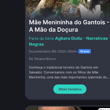
Mãe Menininha do Gantois -
A Mão da Doçura
Agbara Dudu - Narrativas
Negras
Documentário
•
BA
•
2020
•
26min
•
10 anos
De Silvana Moura
Conheça o tradicional terreiro do Gantois em
Salvador. Conversamos com os filhos de Mãe
Menininha, uma das mais importantes iyalorixás do
Brasil. Conhecemos as origens africanas de Maria
Escolástica da Conceição Nazareth, Mãe Menininha
Mais Detalhes
e seu papel decisivo no reconhecimento e respeito
à cultura afro-brasileira no Brasil.