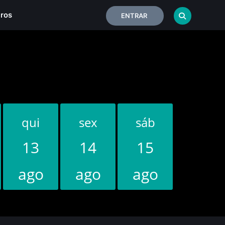
iros
ENTRAR
qui
sex
sáb
dom
13
14
15
16
ago
ago
ago
ago