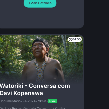
à África. Retratar este grande pintor do século 20,
Mais Detalhes
que morreu em 1988 com apenas 27 anos, é também
evocar o lugar dos artistas negros americanos na
América conservadora e racista dos anos Reagan.
04:00
Watoriki - Conversa com
Davi Kopenawa
Documentário
•
RJ
•
2024
•
78min
•
Livre
De Eryk Rocha, Gabriela Carneiro da Cunha