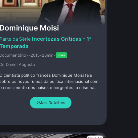
Dominique Moisi
Incertezas Críticas - 1ª
Temporada
Documentário
•
•
2015
•
26min
•
Livre
De Daniel Augusto
O cientista político francês Dominique Moisi fala
sobre os novos rumos da política internacional com
o crescimento dos países emergentes, a crise na
Europa e o futuro do euro.
Mais Detalhes