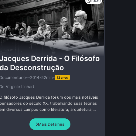
10:30
Jacques Derrida - O Filósofo
da Desconstrução
Documentário
•
•
2014
•
52min
•
12 anos
De Virginie Linhart
O filósofo Jacques Derrida foi um dos mais notáveis
pensadores do século XX, trabalhando suas teorias
em diversos campos como literatura, arquitetura,
linguística, psicanálise e outros. Ele foi precursor de
uma reflexão crítica sobre a filosofia e seu ensino, e
Mais Detalhes
foi o criador da teoria da desconstrução, divulgada
inicialmente nos anos 60.