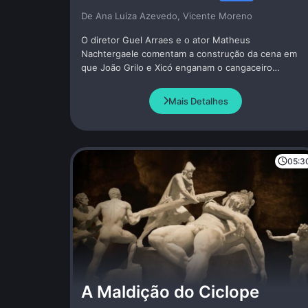
De Ana Luiza Azevedo, Vicente Moreno
O diretor Guel Arraes e o ator Matheus
Nachtergaele comentam a construção da cena em
que João Grilo e Xicó enganam o cangaceiro
Severino em O Auto da Compadecida (2000). O
episódio destaca a comédia de situação, as
Mais Detalhes
inversões e o ritmo acelerado dos diálogos de João
Grilo como agente do caos, cuja astúcia e domínio
da palavra conduzem o desenlace da cena na
adaptação da obra de Ariano Suassuna.
05:3
A Maldição do Ciclope