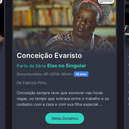
0
10:00
Conceição Evaristo
Elas no Singular
Documentário
•
SP
•
2018
•
30min
•
10 anos
De Fabrizia Pinto
Conceição sempre teve que escrever nas horas
vagas, no tempo que sobrava entre o trabalho e os
z
cuidados com a casa e com sua filha especial.
m
Nascida numa família de mulheres lavadeiras,
cresceu na favela Pindura Saia em Belo Horizonte,
Mais Detalhes
foi a única negra numa tradicional escola pública e
desde cedo apaixonou-se pelos livros, cujo acesso