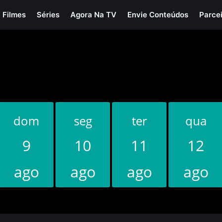
Filmes
Séries
Agora Na TV
Envie Conteúdos
Parce
dom
seg
ter
qua
9
10
11
12
ago
ago
ago
ago