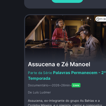
roupas coloridas e folgadas. De hippie, mesmo, só a
boutique.
11:3
Assucena e Zé Manoel
Palavras Permanecem - 2ª
Temporada
Documentário
•
•
2026
•
26min
•
Livre
De Luí­s Ludmer
Assucena, ex-integrante do grupo As Bahias e a
Cozinha Mineira, e o pianista, cantor e compositor