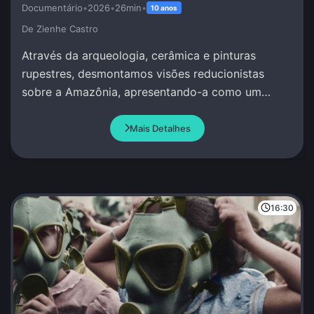
Documentário
•
2026
•
26min
•
10 anos
De Zienhe Castro
Através da arqueologia, cerâmica e pinturas
rupestres, desmontamos visões reducionistas
sobre a Amazônia, apresentando-a como um
berço de complexidade social e conhecimento
avançado.
Mais Detalhes
16:30