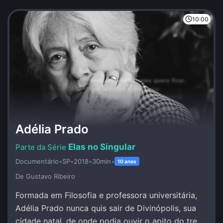
10:00
Adélia Prado
Elas no Singular
Documentário
•
SP
•
2018
•
30min
•
10 anos
De Gustavo Ribeiro
Formada em Filosofia e professora universitária,
Adélia Prado nunca quis sair de Divinópolis, sua
cidade natal, de onde podia ouvir o apito do trem