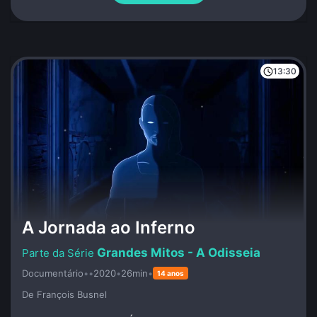
13:30
A Jornada ao Inferno
Grandes Mitos - A Odisseia
Documentário
•
•
2020
•
26min
•
14 anos
De François Busnel