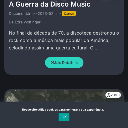
A Guerra da Disco Music
Documentário
•
•
2023
•
52min
•
12 anos
De Ezra Wolfinger
No final da década de 70, a discoteca destronou o
rock como a música mais popular da América,
eclodindo assim uma guerra cultural. O
documentário explora essa divisão cultural e suas
causas.
Mais Detalhes
20:10
Nosso site utiliza cookies para melhorar a sua experiência.
OK