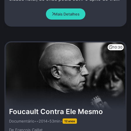
e escrever sob inspiração divina.
Mais Detalhes
10:30
Foucault Contra Ele Mesmo
Documentário
•
•
2014
•
53min
•
12 anos
De François Caillat