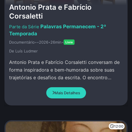
Antonio Prata e Fabrício
Corsaletti
Palavras Permanecem - 2ª
Temporada
Documentário
•
•
2026
•
26min
•
Livre
De Luí­s Ludmer
Antonio Prata e Fabrício Corsaletti conversam de
forma inspiradora e bem-humorada sobre suas
trajetórias e desafios da escrita. O encontro
celebra a palavra com criação conjunta.
Mais Detalhes
12:00