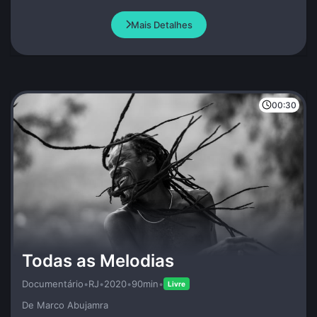
o acompanham?
Mais Detalhes
00:30
Todas as Melodias
Documentário
•
RJ
•
2020
•
90min
•
Livre
De Marco Abujamra