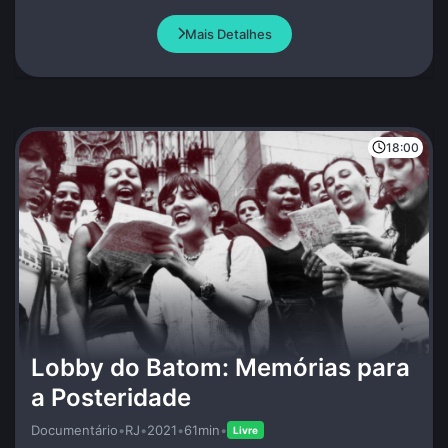
o acompanham?
Mais Detalhes
18:00
Lobby do Batom: Memórias para
a Posteridade
Documentário
•
RJ
•
2021
•
61min
•
Livre