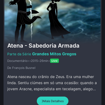
Atena - Sabedoria Armada
Grandes Mitos Gregos
Documentário
•
•
2015
•
26min
•
Livre
De François Busnel
Atena nasceu do crânio de Zeus. Era uma mulher
linda. Sentiu ciúmes em só uma ocasião: quando a
jovem Aracne, especialista em tecelagem, alegou
que superava qualquer pessoa, incluindo Atena.
Mais Detalhes