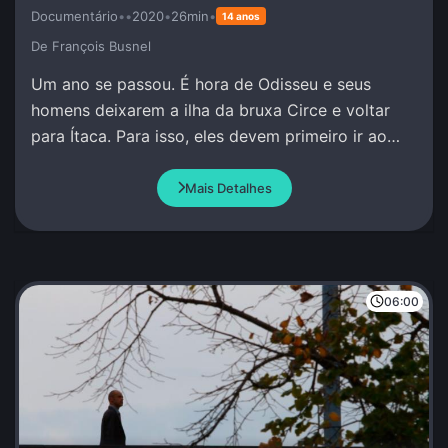
Documentário
•
•
2020
•
26min
•
14 anos
De François Busnel
Um ano se passou. É hora de Odisseu e seus
homens deixarem a ilha da bruxa Circe e voltar
para Ítaca. Para isso, eles devem primeiro ir ao
encontro do profeta Tirésias no Mundo Inferior.
Mais Detalhes
06:00