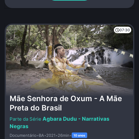
07:30
Mãe Senhora de Oxum - A Mãe
Preta do Brasil
Agbara Dudu - Narrativas
Negras
Documentário
•
BA
•
2021
•
26min
•
10 anos