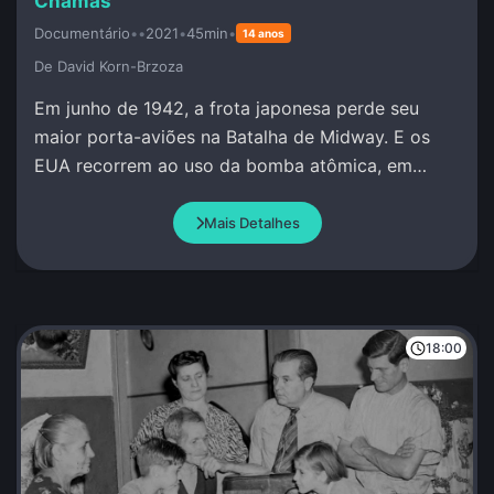
Chamas
Documentário
•
•
2021
•
45min
•
14 anos
De David Korn-Brzoza
Em junho de 1942, a frota japonesa perde seu
maior porta-aviões na Batalha de Midway. E os
EUA recorrem ao uso da bomba atômica, em
Hiroshima e Nagasaki.
Mais Detalhes
18:00