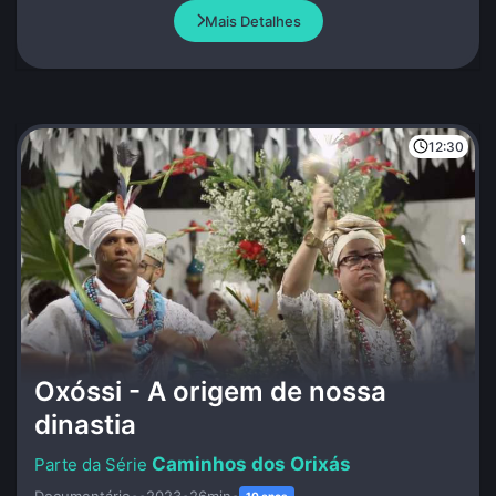
Mais Detalhes
12:30
Oxóssi - A origem de nossa
dinastia
Caminhos dos Orixás
Documentário
•
•
2023
•
26min
•
10 anos