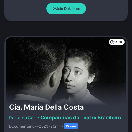
e escrever sob inspiração divina.
Mais Detalhes
19:10
Cia. Maria Della Costa
Companhias do Teatro Brasileiro
Documentário
•
•
2023
•
26min
•
10 anos