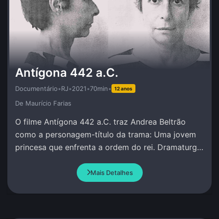
Antígona 442 a.C.
Documentário
•
RJ
•
2021
•
70min
•
12 anos
De Maurí­cio Farias
O filme Antígona 442 a.C. traz Andrea Beltrão
como a personagem-título da trama: Uma jovem
princesa que enfrenta a ordem do rei. Dramaturgia
de Andrea Beltrão e Amir Haddad.
Mais Detalhes