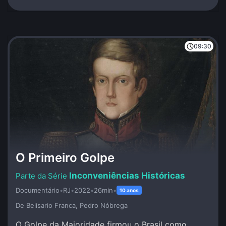
09:30
O Primeiro Golpe
Inconveniências Históricas
Documentário
•
RJ
•
2022
•
26min
•
10 anos
De Belisario Franca, Pedro Nóbrega
O Golpe da Maioridade firmou o Brasil como