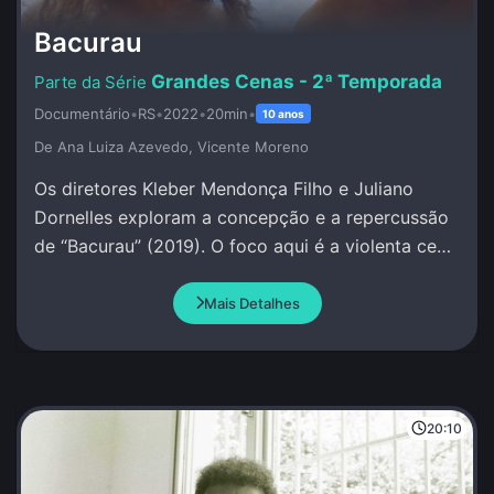
Bacurau
Grandes Cenas - 2ª Temporada
Documentário
•
RS
•
2022
•
20min
•
10 anos
De Ana Luiza Azevedo, Vicente Moreno
Os diretores Kleber Mendonça Filho e Juliano
Dornelles exploram a concepção e a repercussão
de “Bacurau” (2019). O foco aqui é a violenta cena
na cabana de Damião.
Mais Detalhes
20:10