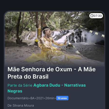
07:30
Mãe Senhora de Oxum - A Mãe
Preta do Brasil
Agbara Dudu - Narrativas
Negras
Documentário
•
BA
•
2021
•
26min
•
10 anos
De Silvana Moura