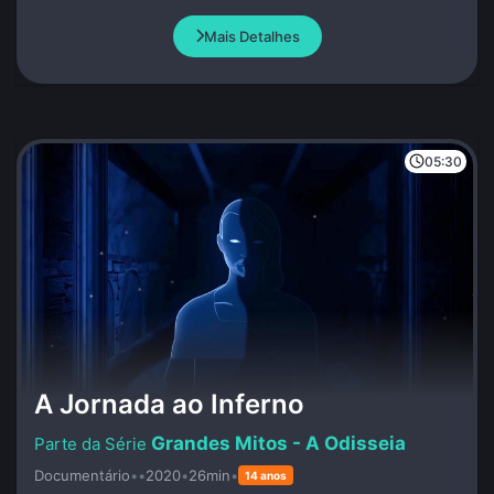
Mais Detalhes
05:30
A Jornada ao Inferno
Grandes Mitos - A Odisseia
Documentário
•
•
2020
•
26min
•
14 anos