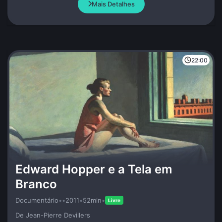
Mais Detalhes
22:00
Edward Hopper e a Tela em
Branco
Documentário
•
•
2011
•
52min
•
Livre
De Jean-Pierre Devillers