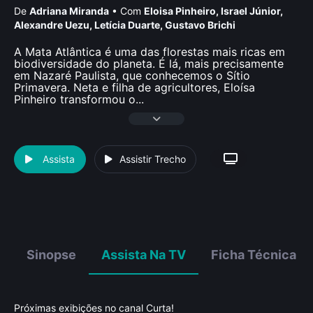
De
Adriana Miranda
•
Com
Eloisa Pinheiro
,
Israel Júnior
,
Alexandre Uezu
,
Letí­cia Duarte
,
Gustavo Brichi
A Mata Atlântica é uma das florestas mais ricas em
biodiversidade do planeta. É lá, mais precisamente
em Nazaré Paulista, que conhecemos o Sítio
Primavera. Neta e filha de agricultores, Eloísa
Pinheiro transformou o
...
Assista
Assistir Trecho
Sinopse
Assista Na TV
Ficha Técnica
Próximas exibições no canal Curta!