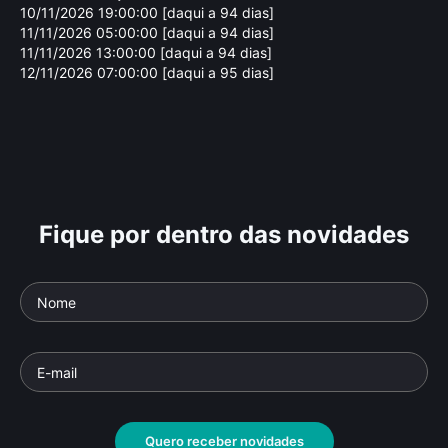
10/11/2026 19:00:00 [daqui a 94 dias]
11/11/2026 05:00:00 [daqui a 94 dias]
11/11/2026 13:00:00 [daqui a 94 dias]
12/11/2026 07:00:00 [daqui a 95 dias]
Fique por dentro das novidades
Terra Ancestral
So
Parte da série: Juntos
Parte
Documentário
• De
Leticia Marques
• 26 min •
Docu
Quero receber novidades