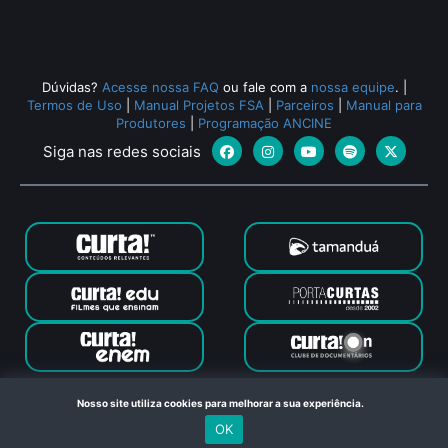
Todos os relacionados (55)
Dúvidas?
Acesse nossa FAQ
ou fale com a
nossa equipe
.
|
Termos de Uso
|
Manual Projetos FSA
|
Parceiros
|
Manual para
Produtores
|
Programação ANCINE
Siga nas redes sociais
Canal Curta © 2024. Todos os direitos reservados. Feito com
Nosso site utiliza cookies para melhorar a sua experiência.
no Rio de Janeiro
OK