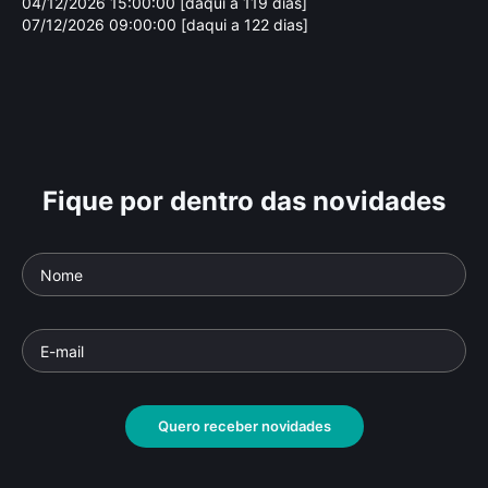
04/12/2026 15:00:00 [daqui a 119 dias]
07/12/2026 09:00:00 [daqui a 122 dias]
Fique por dentro das novidades
Alberto Manguel
Tar
Parte da série: Incertezas Críticas - 1ª
Parte 
Temporada
Temp
Documentário
• De
Daniel Augusto
• 26 min •
Docu
Quero receber novidades