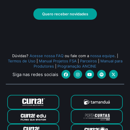
O Prólogo
Parte
Documentário
• De
Gabriel F. Marinho
• 94 min
Docu
•
min •
Quero receber novidades
Todos os relacionados (610)
Dúvidas?
Acesse nossa FAQ
ou fale com a
nossa equipe
.
|
Termos de Uso
|
Manual Projetos FSA
|
Parceiros
|
Manual para
Produtores
|
Programação ANCINE
Siga nas redes sociais