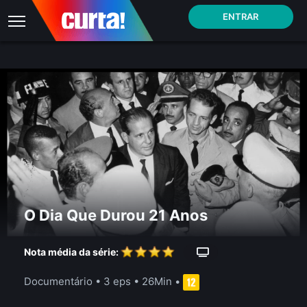
ENTRAR
O Dia Que Durou 21 Anos
Nota média da série:
Documentário
•
3 eps
•
26Min
•