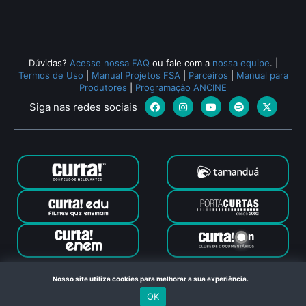
Dúvidas?
Acesse nossa FAQ
ou fale com a
nossa equipe
.
|
Termos de Uso
|
Manual Projetos FSA
|
Parceiros
|
Manual para
Produtores
|
Programação ANCINE
Siga nas redes sociais
Canal Curta © 2024. Todos os direitos reservados. Feito com
Nosso site utiliza cookies para melhorar a sua experiência.
no Rio de Janeiro
OK