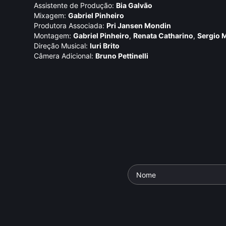
Assistente de Produção:
Bia Galvão
Mixagem:
Gabriel Pinheiro
Produtora Associada:
Pri Jansen Mondin
Montagem:
Gabriel Pinheiro
,
Renata Catharino
,
Sergio 
Direção Musical:
Iuri Brito
Câmera Adicional:
Bruno Pettinelli
Othon Bastos
Lélia Abr
Parte da série: Estúdio Brasil
Parte da série
ie: Ensaio Aberto
Documentário
• De
Cláudio
Documentári
io
• De
Luiz Cruz
•
Kahns e Marcelo Sirângelo
•
Kahns e Marc
52 min •
52 min •