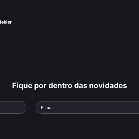
Mekler
Fique por dentro das novidades
amo
Carlos Alberto Ricceli
Tonia Carr
: Estúdio Brasil
Parte da série: Estúdio Brasil
Parte da série:
o
• De
Cláudio
Documentário
• De
Cláudio
Documentári
elo Sirângelo
•
Kahns e Marcelo Sirângelo
•
Kahns e Marce
52 min •
52 min •