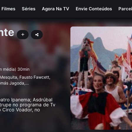
Filmes
Séries
Agora Na TV
Envie Conteúdos
Parce
nte
em média) 30min
Mesquita, Fausto Fawcett,
homás Jagoda,
...
atro Ipanema; Asdrúbal
 trupe no programa de Tv
o Circo Voador, no