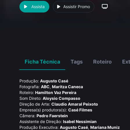
Assista
Assistir Promo
Ficha Técnica
Tags
Roteiro
Ex
Produção:
Augusto Casé
Fotografia:
ABC
,
Maritza Caneca
Roteiro:
Hamilton Vaz Pereira
Som Direto:
Aloysio Compasso
Direção de Arte:
Claudio Amaral Peixoto
Empresa(s) produtora(s):
Casé Filmes
Câmera:
Pedro Faerstein
Assistente de Direção:
Isabel Nessimian
Produção Executiva:
Augusto Casé
,
Mariana Muniz