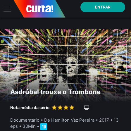
ENTRAR
Asdrúbal trouxe o Trombone
Nota média da série:
Documentário
• De Hamilton Vaz Pereira • 2017 •
13
eps
•
30Min
•