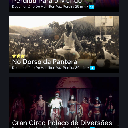
Perdido Para o Mundo
Documentário
De
Hamilton Vaz Pereira
29 min •
No Dorso da Pantera
Documentário
De
Hamilton Vaz Pereira
30 min •
Gran Circo Polaco de Diversões