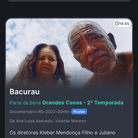
19:45
Bacurau
Grandes Cenas - 2ª Temporada
Documentário
•
RS
•
2022
•
20min
•
10 anos
De Ana Luiza Azevedo, Vicente Moreno
Os diretores Kleber Mendonça Filho e Juliano