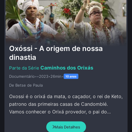
Oxóssi - A origem de nossa
dinastia
Caminhos dos Orixás
Documentário
•
•
2023
•
26min
•
10 anos
De Betse de Paula
Oxossi é o orixá da mata, o caçador, o rei de Keto,
patrono das primeiras casas de Candomblé.
Vamos conhecer o Orixá provedor, o pai do
conhecimento, da pesquisa, da investigação.
Mais Detalhes