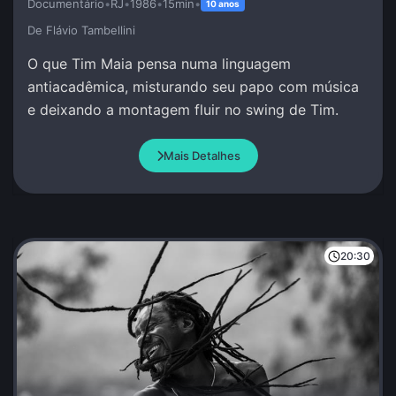
Documentário
•
RJ
•
1986
•
15min
•
10 anos
De Flávio Tambellini
O que Tim Maia pensa numa linguagem
antiacadêmica, misturando seu papo com música
e deixando a montagem fluir no swing de Tim.
Mais Detalhes
20:30