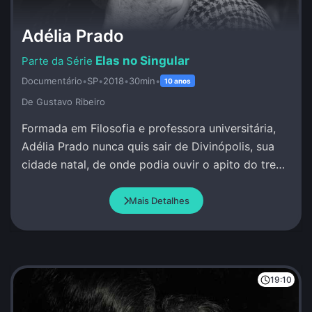
Adélia Prado
Elas no Singular
Documentário
•
SP
•
2018
•
30min
•
10 anos
De Gustavo Ribeiro
Formada em Filosofia e professora universitária,
Adélia Prado nunca quis sair de Divinópolis, sua
cidade natal, de onde podia ouvir o apito do trem
e escrever sob inspiração divina.
Mais Detalhes
19:10