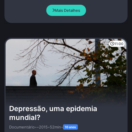
MNU.
Mais Detalhes
11:00
Depressão, uma epidemia
mundial?
Documentário
•
•
2015
•
52min
•
10 anos