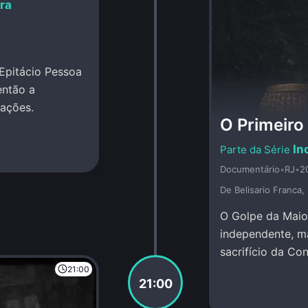
ira
 Epitácio Pessoa
então a
mações.
O Primeiro
In
Documentário
•
RJ
•
2
De Belisario Franca
O Golpe da Maio
independente, m
sacrifício da Co
político das elit
21:00
21:00