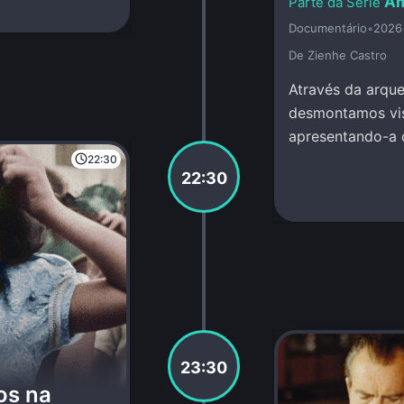
Am
Documentário
•
2026
De Zienhe Castro
Através da arque
desmontamos vis
apresentando-a 
conhecimento a
22:30
22:30
23:30
os na