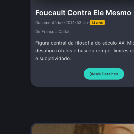
Foucault Contra Ele Mesmo
Documentário
•
•
2014
•
53min
•
12 anos
De François Caillat
Figura central da filosofia do século XX, Mi
desafiou rótulos e buscou romper limites e
e subjetividade.
Mais Detalhes