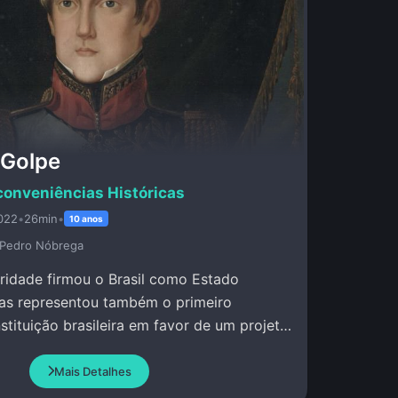
 Golpe
conveniências Históricas
022
•
26min
•
10 anos
, Pedro Nóbrega
ridade firmou o Brasil como Estado
as representou também o primeiro
nstituição brasileira em favor de um projeto
es nacionais.
Mais Detalhes