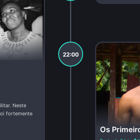
22:00
litar. Neste
foi fortemente
Os Primei