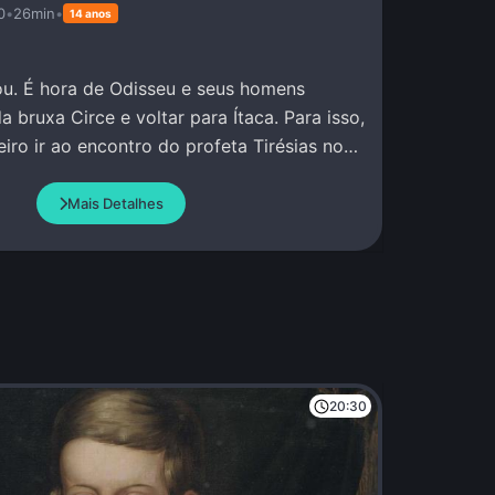
0
•
26min
•
14 anos
u. É hora de Odisseu e seus homens
a bruxa Circe e voltar para Ítaca. Para isso,
iro ir ao encontro do profeta Tirésias no
Mais Detalhes
20:30