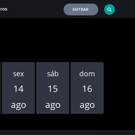
iros
ENTRAR
sex
sáb
dom
seg
14
15
16
17
ago
ago
ago
ago