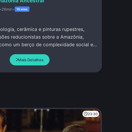
azônia Ancestral
•
26min
•
10 anos
ologia, cerâmica e pinturas rupestres,
ões reducionistas sobre a Amazônia,
como um berço de complexidade social e
vançado.
Mais Detalhes
23:30