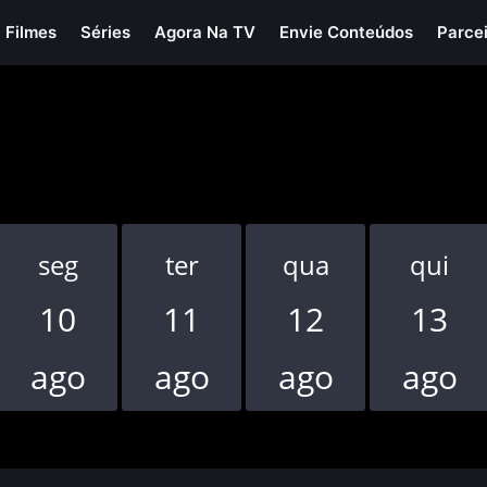
Filmes
Séries
Agora Na TV
Envie Conteúdos
Parce
seg
ter
qua
qui
10
11
12
13
ago
ago
ago
ago