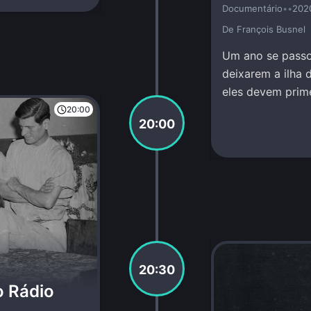
Documentário
•
•
202
De François Busnel
Um ano se passo
deixarem a ilha d
eles devem prime
Mundo Inferior.
20:00
20:00
20:30
o Rádio