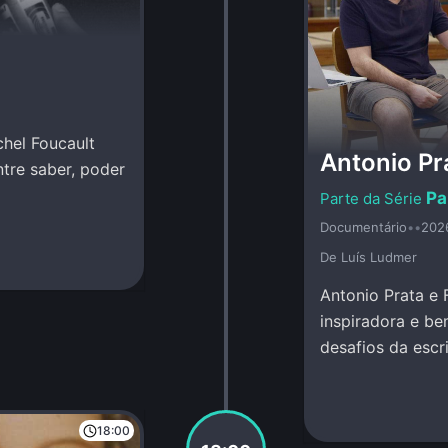
chel Foucault
Antonio Pra
ntre saber, poder
Pa
Documentário
•
•
202
De Luí­s Ludmer
Antonio Prata e 
inspiradora e be
desafios da escr
criação conjunta
18:00