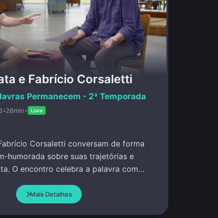
ta e Fabrício Corsaletti
lavras Permanecem - 2ª Temporada
6
•
26min
•
Livre
Fabrício Corsaletti conversam de forma
m-humorada sobre suas trajetórias e
ita. O encontro celebra a palavra com
.
Mais Detalhes