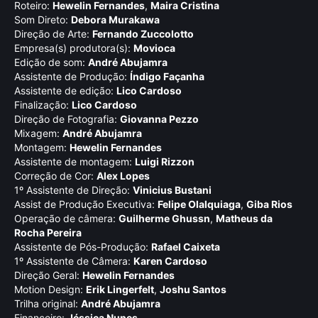
Roteiro:
Hewelin Fernandes
,
Maira Cristina
Som Direto:
Debora Murakawa
Direção de Arte:
Fernando Zuccolotto
Empresa(s) produtora(s):
Movioca
Edição de som:
André Abujamra
Assistente de Produção:
Índigo Façanha
Assistente de edição:
Lico Cardoso
Finalização:
Lico Cardoso
Direção de Fotografia:
Giovanna Pezzo
Mixagem:
André Abujamra
Montagem:
Hewelin Fernandes
Assistente de montagem:
Luigi Rizzon
Correção de Cor:
Alex Lopes
1º Assistente de Direção:
Vinicius Bustani
Assist de Produção Executiva:
Felipe Olalquiaga
,
Giba Rios
Operação de câmera:
Guilherme Ghussn
,
Matheus da
Rocha Pereira
Assistente de Pós-Produção:
Rafael Caixeta
1º Assistente de Câmera:
Karen Cardoso
Direção Geral:
Hewelin Fernandes
Motion Design:
Erik Lingerfelt
,
Joshu Santos
Trilha original:
André Abujamra
Financeiro:
Jéssica Nunes