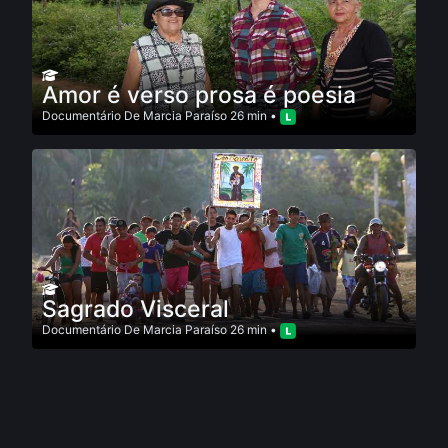
Amor é verso prosa é poesia
Documentário
De
Marcia Paraí­so
26 min •
Sagrado Visceral
Documentário
De
Marcia Paraí­so
26 min •