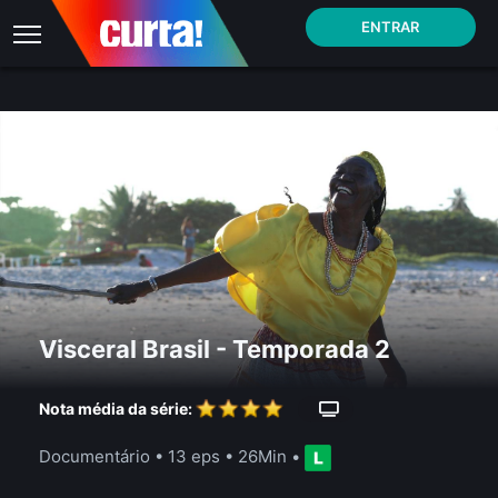
ENTRAR
Visceral Brasil - Temporada 2
Nota média da série:
Documentário
•
13 eps
•
26Min
•