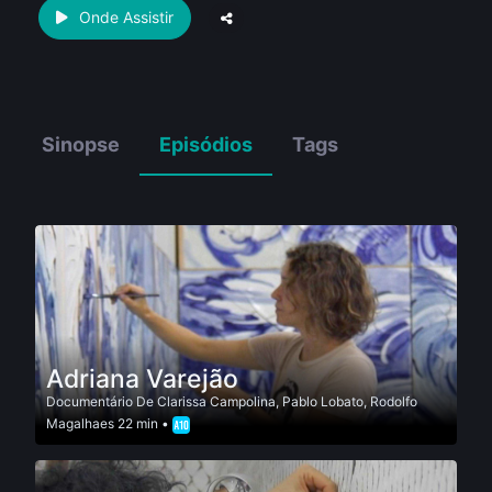
Onde Assistir
Sinopse
Episódios
Tags
Adriana Varejão
Documentário
De
Clarissa Campolina
,
Pablo Lobato
,
Rodolfo
Magalhaes
22 min •