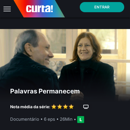
ENTRAR
Palavras Permanecem
Nota média da série:
Documentário
•
6 eps
•
26Min
•