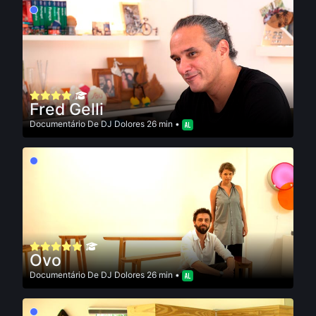
Fred Gelli
Documentário
De
DJ Dolores
26 min •
Ovo
Documentário
De
DJ Dolores
26 min •