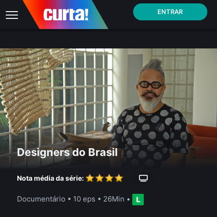
ENTRAR
Designers do Brasil
Nota média da série:
Documentário
•
10 eps
•
26Min
•