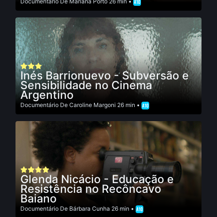
Documentário
De
Mariana Porto
26 min •
Inés Barrionuevo - Subversão e
Sensibilidade no Cinema
Argentino
Documentário
De
Caroline Margoni
26 min •
Glenda Nicácio - Educação e
Resistência no Recôncavo
Baiano
Documentário
De
Bárbara Cunha
26 min •