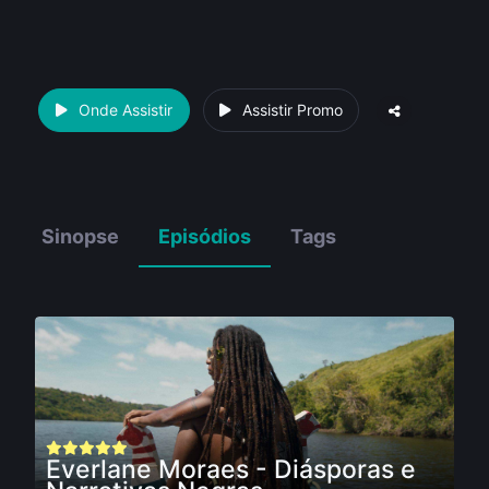
Onde Assistir
Assistir Promo
Sinopse
Episódios
Tags
Everlane Moraes - Diásporas e