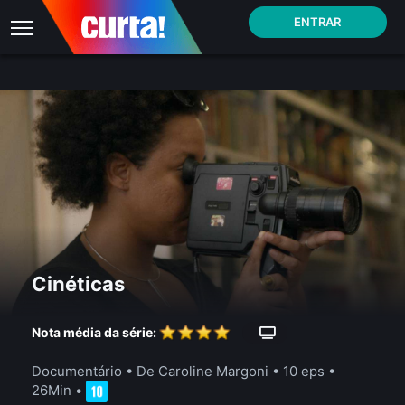
ENTRAR
Cinéticas
Nota média da série:
Documentário
• De Caroline Margoni •
10 eps
•
26Min
•