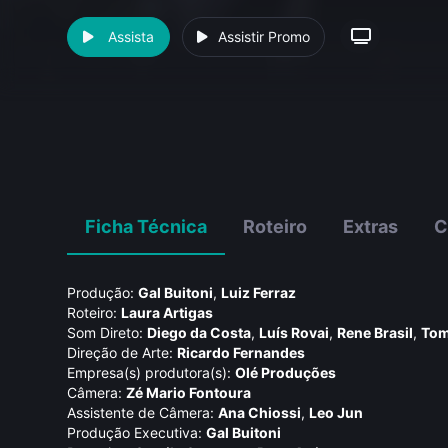
Assista
Assistir Promo
Ficha Técnica
Roteiro
Extras
C
Produção:
Gal Buitoni
,
Luiz Ferraz
Roteiro:
Laura Artigas
Som Direto:
Diego da Costa
,
Luí­s Rovai
,
Rene Brasil
,
Tom
Direção de Arte:
Ricardo Fernandes
Empresa(s) produtora(s):
Olé Produções
Câmera:
Zé Mario Fontoura
Assistente de Câmera:
Ana Chiossi
,
Leo Jun
Produção Executiva:
Gal Buitoni