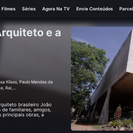
Filmes
Séries
Agora Na TV
Envie Conteúdos
Parce
rquiteto e a
osa Kliass, Paulo Mendes da
, Raí­,
...
quiteto brasileiro João
 de familiares, amigos,
 principais obras, a