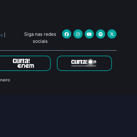
Siga nas redes
es
|
sociais
neiro