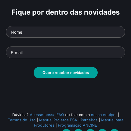
Fique por dentro das novidades
Fabio Zimbres
Ric
Parte da série: Entrenós
Parte 
Documentário
• De
Pablo Polo
• 26 min •
Docu
Quero receber novidades
Todos os relacionados (566)
Dúvidas?
Acesse nossa FAQ
ou fale com a
nossa equipe
.
|
Termos de Uso
|
Manual Projetos FSA
|
Parceiros
|
Manual para
Produtores
|
Programação ANCINE