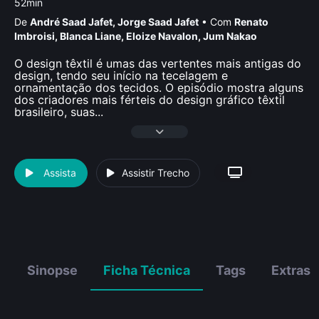
52min
De
André Saad Jafet
,
Jorge Saad Jafet
•
Com
Renato
Imbroisi
,
Blanca Liane
,
Eloize Navalon
,
Jum Nakao
O design têxtil é umas das vertentes mais antigas do
design, tendo seu início na tecelagem e
ornamentação dos tecidos. O episódio mostra alguns
dos criadores mais férteis do design gráfico têxtil
brasileiro, suas
...
Assista
Assistir Trecho
Sinopse
Ficha Técnica
Tags
Extras