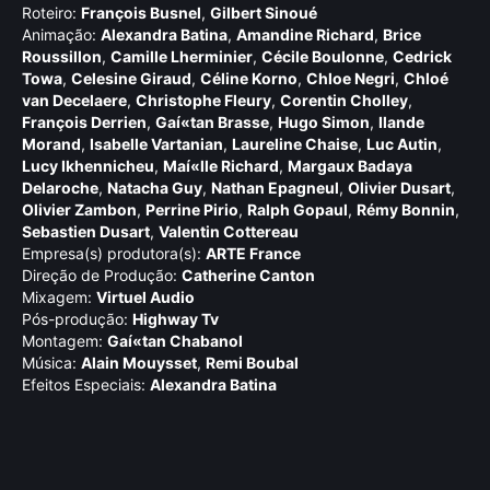
Roteiro:
François Busnel
,
Gilbert Sinoué
Animação:
Alexandra Batina
,
Amandine Richard
,
Brice
Roussillon
,
Camille Lherminier
,
Cécile Boulonne
,
Cedrick
Towa
,
Celesine Giraud
,
Céline Korno
,
Chloe Negri
,
Chloé
van Decelaere
,
Christophe Fleury
,
Corentin Cholley
,
François Derrien
,
Gaí«tan Brasse
,
Hugo Simon
,
Ilande
Morand
,
Isabelle Vartanian
,
Laureline Chaise
,
Luc Autin
,
Lucy Ikhennicheu
,
Maí«lle Richard
,
Margaux Badaya
Delaroche
,
Natacha Guy
,
Nathan Epagneul
,
Olivier Dusart
,
Olivier Zambon
,
Perrine Pirio
,
Ralph Gopaul
,
Rémy Bonnin
,
Sebastien Dusart
,
Valentin Cottereau
Empresa(s) produtora(s):
ARTE France
Direção de Produção:
Catherine Canton
Mixagem:
Virtuel Audio
Pós-produção:
Highway Tv
Montagem:
Gaí«tan Chabanol
Música:
Alain Mouysset
,
Remi Boubal
Efeitos Especiais:
Alexandra Batina