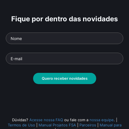
Fique por dentro das novidades
A Maçã da Discórdia
Ve
Parte da série: Grandes Mitos - A Ilíada
Parte 
Documentário
• De
Sylvain Bergere
• 26 min •
Docu
•
Quero receber novidades
Todos os relacionados (2094)
Dúvidas?
Acesse nossa FAQ
ou fale com a
nossa equipe
.
|
Termos de Uso
|
Manual Projetos FSA
|
Parceiros
|
Manual para