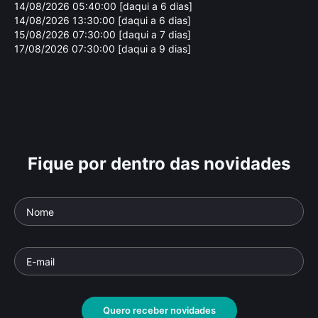
14/08/2026 05:40:00 [daqui a 6 dias]
14/08/2026 13:30:00 [daqui a 6 dias]
15/08/2026 07:30:00 [daqui a 7 dias]
17/08/2026 07:30:00 [daqui a 9 dias]
Fique por dentro das novidades
Ta
Tr
Série Parte 1
Docu
Parte da série: Arquitetura da Destruição
Documentário
• De
Peter Cohen
• 40 min •
Quero receber novidades