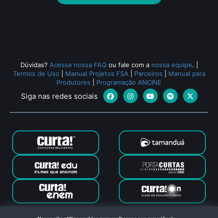
Todos os relacionados (498)
Dúvidas?
Acesse nossa FAQ
ou fale com a
nossa equipe
.
|
Termos de Uso
|
Manual Projetos FSA
|
Parceiros
|
Manual para
Produtores
|
Programação ANCINE
Siga nas redes sociais
Canal Curta © 2024. Todos os direitos reservados. Feito com