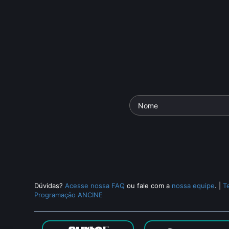
ersivo /
Paralamas
Os Mutantes
Up
e:
Documentário
• De
Antônio
Documentári
orld
io
• De
Guto Barra
Carlos da Fontoura
• 7 min •
Waddington
,
Cláudio Torre
Dúvidas?
Acesse nossa FAQ
ou fale com a
nossa equipe
.
|
T
Programação ANCINE