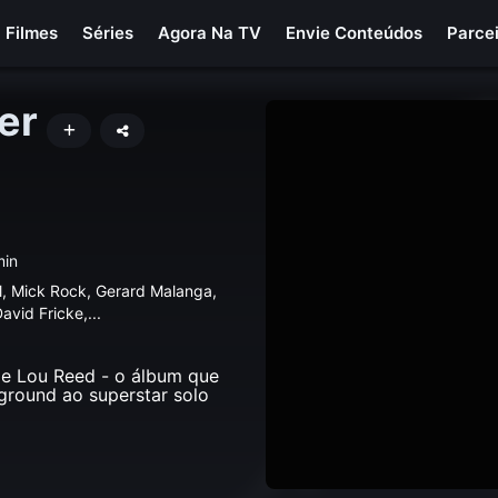
Filmes
Séries
Agora Na TV
Envie Conteúdos
Parce
er
min
, Mick Rock, Gerard Malanga,
avid Fricke,
...
de Lou Reed - o álbum que
ground ao superstar solo