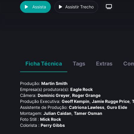
Assista
Assistir Trecho
Ficha Técnica
Tags
Extras
Com
Produção:
Martin Smith
Empresa(s) produtora(s):
Eagle Rock
Câmera:
Dominic Greyer
,
Roger Grange
Produção Executiva:
Geoff Kempin
,
Jamie Rugge Price
,
Assistente de Produção:
Catriona Lawless
,
Guro Eide
Montagem:
Julian Caidan
,
Tamer Osman
Foto Still :
Mick Rock
Colorista :
Perry Gibbs