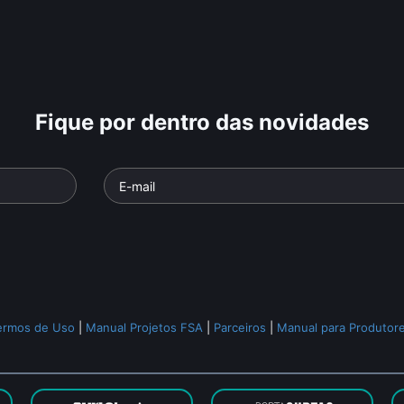
Fique por dentro das novidades
Queen - A 
 em Close-
John Lennon: Imagine
Opera
– O Filme
Parte da série
o
• De
Andrucha
Documentário
• De
John
Clássicos
Breno Silveira
,
Lennon
,
Yoko Ono
• 70 min •
Documentári
s
• 52 min •
Longfellow
• 5
ermos de Uso
|
Manual Projetos FSA
|
Parceiros
|
Manual para Produtor
Todos os relacionados (1887)