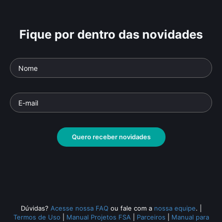
Fique por dentro das novidades
Othon Bastos
Lé
Parte da série: Estúdio Brasil
Parte 
Documentário
• De
Cláudio Kahns e Marcelo
Docu
Sirângelo
• 52 min •
Sirân
Quero receber novidades
Todos os relacionados (1834)
Dúvidas?
Acesse nossa FAQ
ou fale com a
nossa equipe
.
|
Termos de Uso
|
Manual Projetos FSA
|
Parceiros
|
Manual para