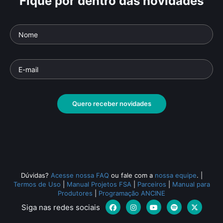
Fique por dentro das novidades
Identidade e Natureza
O V
Parte da série: Alegorias do Brasil
Parte 
Documentário
• De
Murilo Salles
• 26 min •
Docu
Quero receber novidades
Todos os relacionados (991)
Dúvidas?
Acesse nossa FAQ
ou fale com a
nossa equipe
.
|
Termos de Uso
|
Manual Projetos FSA
|
Parceiros
|
Manual para
Produtores
|
Programação ANCINE
Siga nas redes sociais