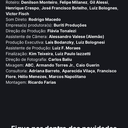
Roteiro:
Denilson Monteiro
,
Felipe Milanez
,
Gil Alessi
,
Henrique Crespo
,
José Francisco Botelho
,
Luiz Bolognes
,
Victor Fisch
Som Direto:
Rodrigo Macedo
Empresa(s) produtora(s):
Buriti Produções
Direção de Produção:
Flávia Tonalezi
Assistente de Câmera:
Alessandro Valese (Alemão)
Produção Executiva:
Laí­s Bodanzky
,
Luiz Bolognesi
Assistente de Produção:
Luiz F. Moraes
Finalização:
Kim Teixeira
,
Luiz Paulo Iazzetti
Direção de Fotografia:
Carlos Baliu
Mixagem:
ABC
,
Armando Torres Jr.
,
Caio Guerin
Consultoria:
Adriana Barreto
,
Aparecida Vilaça
,
Francisco
Fiore
,
Hélio Menezes
,
Marcos Napolitano
Montagem:
Ricardo Farias