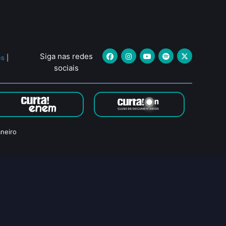
Siga nas redes
es
|
sociais
neiro