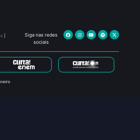
Siga nas redes
es
|
sociais
neiro