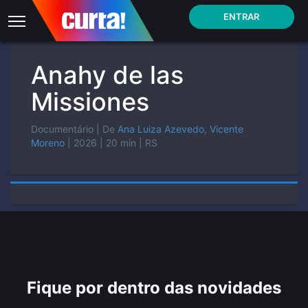
ENTRAR
Anahy de las
Missiones
Documentário
| De
Ana Luiza Azevedo
,
Vicente
Moreno
| 2026
| 20 min
| RS
Fique por dentro das novidades