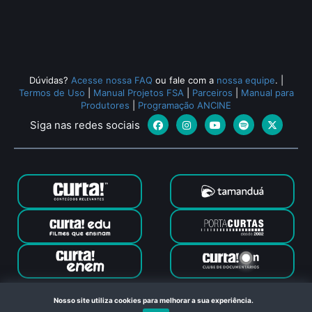
Todos os relacionados (515)
Dúvidas?
Acesse nossa FAQ
ou fale com a
nossa equipe
.
|
Termos de Uso
|
Manual Projetos FSA
|
Parceiros
|
Manual para
Produtores
|
Programação ANCINE
Siga nas redes sociais
Canal Curta © 2024. Todos os direitos reservados. Feito com
Nosso site utiliza cookies para melhorar a sua experiência.
no Rio de Janeiro