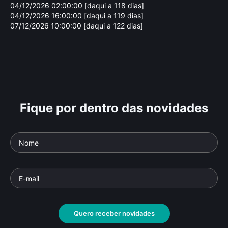
04/12/2026 02:00:00 [daqui a 118 dias]
04/12/2026 16:00:00 [daqui a 119 dias]
07/12/2026 10:00:00 [daqui a 122 dias]
Fique por dentro das novidades
Paulo Coelho: O
Ru
Alquimista da Palavra
Parte
Documentário
• De
Marcelo Gomes
• 52 min •
Docu
Quero receber novidades