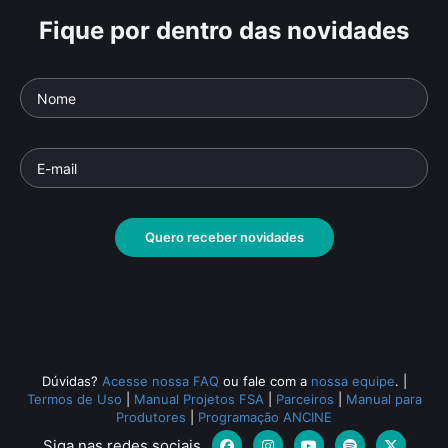
Fique por dentro das novidades
Aruanda Visto Por
Jo
Linduarte Noronha
da
Parte da série: A Linguagem do Cinema - 1ª
Parte
Temporada
Temp
Documentário
• De
Geraldo Sarno
• 26 min •
Docu
Quero receber novidades
Todos os relacionados (950)
Dúvidas?
Acesse nossa FAQ
ou fale com a
nossa equipe
.
|
Termos de Uso
|
Manual Projetos FSA
|
Parceiros
|
Manual para
Produtores
|
Programação ANCINE
Siga nas redes sociais