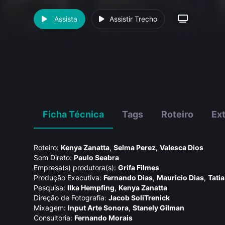
Assista
Assistir Trecho
Ficha Técnica
Tags
Roteiro
Ex
Roteiro:
Kenya Zanatta
,
Selma Perez
,
Valesca Dios
Som Direto:
Paulo Seabra
Empresa(s) produtora(s):
Grifa Filmes
Produção Executiva:
Fernando Dias
,
Mauricio Dias
,
Tatia
Pesquisa:
Ilka Hempfing
,
Kenya Zanatta
Direção de Fotografia:
Jacob SoliTrenick
Mixagem:
Input Arte Sonora
,
Stanely Gilman
Consultoria:
Fernando Morais