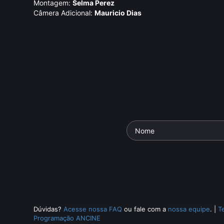
Montagem:
Selma Perez
Câmera Adicional:
Mauricio Dias
tas
Os Anos JK - Uma
e: O Voto: A
Trajetória Política
Jango
 Sufragistas
io
• De
Michelle
Documentário
• De
Silvio
Documentári
min •
Tendler
• 110 min •
Tendler
• 120
Dúvidas?
Acesse nossa FAQ
ou fale com a
nossa equipe
.
|
T
Programação ANCINE