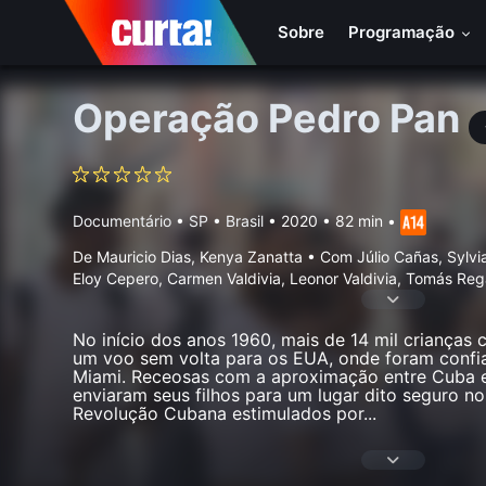
Sobre
Programação
Operação Pedro Pan
Documentário
•
SP • Brasil
• 2020 • 82 min
•
De Mauricio Dias, Kenya Zanatta • Com Júlio Cañas, Sylvi
Eloy Cepero, Carmen Valdivia, Leonor Valdivia, Tomás Reg
No início dos anos 1960, mais de 14 mil criança
um voo sem volta para os EUA, onde foram confia
Miami. Receosas com a aproximação entre Cuba e
enviaram seus filhos para um lugar dito seguro n
Revolução Cubana estimulados por
...