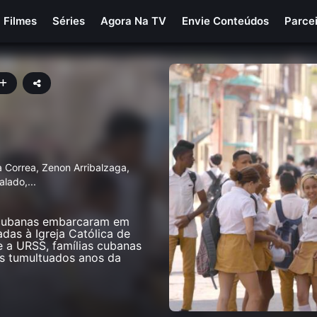
Filmes
Séries
Agora Na TV
Envie Conteúdos
Parce
a Correa, Zenon Arribalzaga,
alado,
...
s cubanas embarcaram em
das à Igreja Católica de
 a URSS, famílias cubanas
os tumultuados anos da