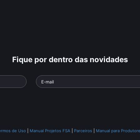
Fique por dentro das novidades
Sobral - O Homem que
Não Tinha Preço
A Última A
o
• De
Silvio
Documentário
• De
Paula
Documentári
 min •
Fiuza
• 90 min •
Gomez
• 81 m
ermos de Uso
|
Manual Projetos FSA
|
Parceiros
|
Manual para Produtor