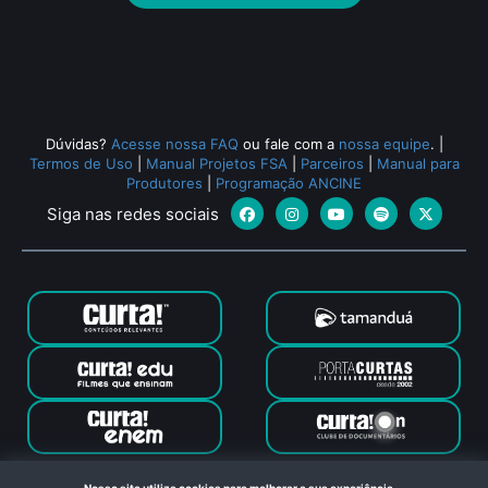
Todos os relacionados (163)
Dúvidas?
Acesse nossa FAQ
ou fale com a
nossa equipe
.
|
Termos de Uso
|
Manual Projetos FSA
|
Parceiros
|
Manual para
Produtores
|
Programação ANCINE
Siga nas redes sociais
Canal Curta © 2024. Todos os direitos reservados. Feito com