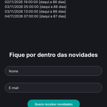
02/11/2026 19:00:00 [daqui a 86 dias]
03/11/2026 05:00:00 [daqui a 86 dias]
03/11/2026 13:00:00 [daqui a 86 dias]
04/11/2026 07:00:00 [daqui a 87 dias]
Fique por dentro das novidades
Conquistando o
Fi
Ocidente
Uc
Parte da série: Os Oligarcas de Putin
Parte 
Documentário
• De
Jérôme Fritel
• 52 min •
Docu
Quero receber novidades