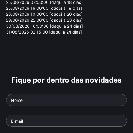
25/08/2026 02:00:00 [daqui a 18 dias]
25/08/2026 16:00:00 [daqui a 19 dias]
26/08/2026 10:00:00 [daqui a 20 dias]
29/08/2026 22:00:00 [daqui a 23 dias]
30/08/2026 16:00:00 [daqui a 24 dias]
31/08/2026 02:15:00 [daqui a 24 dias]
Fique por dentro das novidades
O 
Ó Abre Alas
Sa
Parte da série: 101 Canções que Tocaram o
Parte
Brasil
Brasil
Documentário
• De
Roberto de Oliveira
• 26 min
Docu
•
•