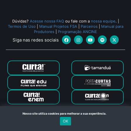
Todos os relacionados (20)
Dúvidas?
Acesse nossa FAQ
ou fale com a
nossa equipe
.
|
Termos de Uso
|
Manual Projetos FSA
|
Parceiros
|
Manual para
Produtores
|
Programação ANCINE
Siga nas redes sociais
Canal Curta © 2024. Todos os direitos reservados. Feito com
Nosso site utiliza cookies para melhorar a sua experiência.
no Rio de Janeiro
OK