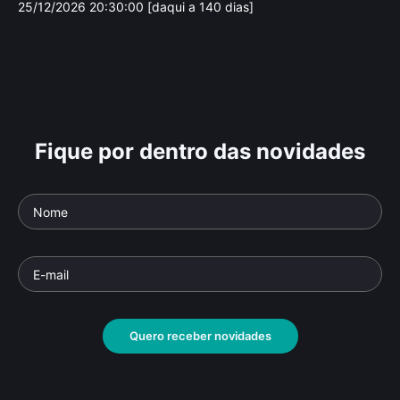
25/12/2026 20:30:00 [daqui a 140 dias]
Fique por dentro das novidades
Gumbo
O 
Parte da série: Jazz
Parte
Documentário
• De
Ken Burns
• 59 min •
Docu
Quero receber novidades