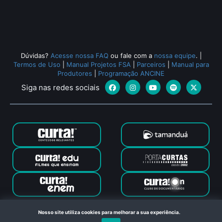
Todos os relacionados (648)
Dúvidas?
Acesse nossa FAQ
ou fale com a
nossa equipe
.
|
Termos de Uso
|
Manual Projetos FSA
|
Parceiros
|
Manual para
Produtores
|
Programação ANCINE
Siga nas redes sociais
Canal Curta © 2024. Todos os direitos reservados. Feito com
Nosso site utiliza cookies para melhorar a sua experiência.
no Rio de Janeiro