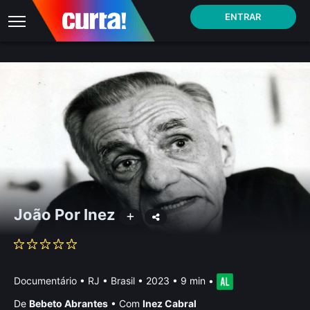
ENTRAR
João Por Inez
Documentário
•
RJ • Brasil
• 2023 • 9 min
•
De
Bebeto Abrantes
•
Com
Inez Cabral