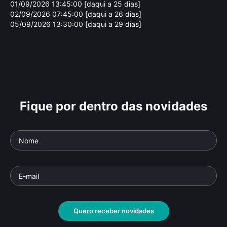
01/09/2026 13:45:00 [daqui a 25 dias]
02/09/2026 07:45:00 [daqui a 26 dias]
05/09/2026 13:30:00 [daqui a 29 dias]
Fique por dentro das novidades
Pa
Al
O Canto e a Fúria
Docu
Documentário
• De
Zelito Viana
• 55 min •
Quero receber novidades