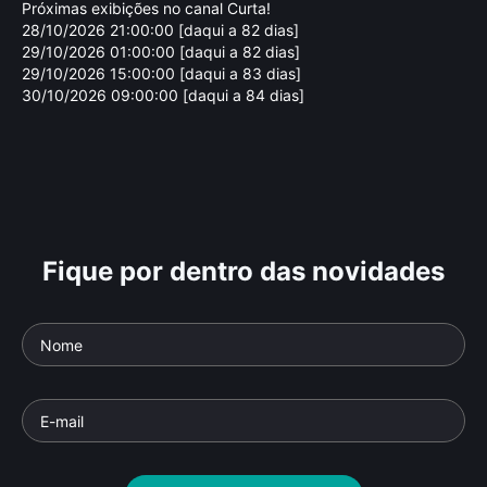
Próximas exibições no canal Curta!
28/10/2026 21:00:00 [daqui a 82 dias]
29/10/2026 01:00:00 [daqui a 82 dias]
29/10/2026 15:00:00 [daqui a 83 dias]
30/10/2026 09:00:00 [daqui a 84 dias]
Fique por dentro das novidades
Cassio Amarante
Lu
Parte da série: Diretores de Arte
Parte 
Documentário
• De
Flávio Tambellini
• 26 min •
Docu