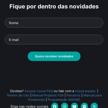
Fique por dentro das novidades
Criação e Produção em
Crí
Artes Plásticas
Art
Parte da série: Universo da Cultura
Parte
Documentário
• De
Hilton Lacerda
,
Pacto
Docu
Audiovisual
• 26 min •
Audio
Quero receber novidades
Todos os relacionados (2204)
Dúvidas?
Acesse nossa FAQ
ou fale com a
nossa equipe
.
|
Termos de Uso
|
Manual Projetos FSA
|
Parceiros
|
Manual para
Produtores
|
Programação ANCINE
Siga nas redes sociais