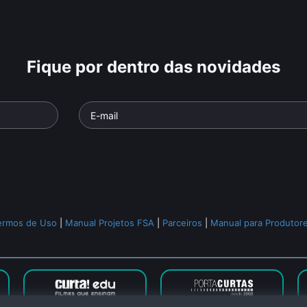
Fique por dentro das novidades
upi
Christian Dunker
Paulo Ara
e: O Povo
Parte da série: Incertezas
Parte da série
Críticas - 3ª Temporada
Críticas - 3ª
o
• De
Isa
Documentário
• De
Daniel
Documentári
raz
• 30 min •
Augusto
• 26 min •
Augusto
• 26 
ermos de Uso
|
Manual Projetos FSA
|
Parceiros
|
Manual para Produtor
Todos os relacionados (2065)