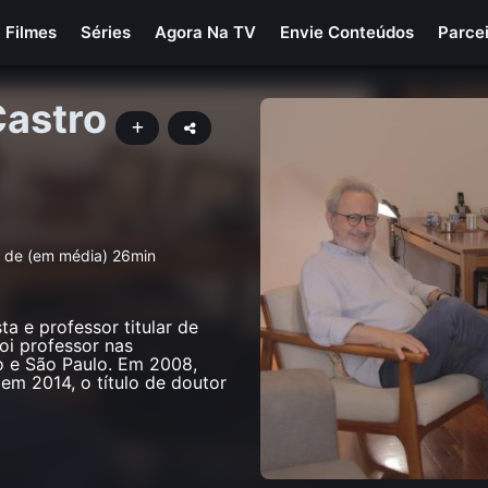
Filmes
Séries
Agora Na TV
Envie Conteúdos
Parce
Castro
s de (em média) 26min
a e professor titular de
oi professor nas
o e São Paulo. Em 2008,
em 2014, o título de doutor