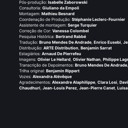
Pós-produção:
Isabelle Zaborowski
Consultoria:
Giuliano da Empoli
Montagem:
Mathieu Besnard
Coordenação de Produção:
Stéphanie Leclerc-Fournier
Assistente de montagem:
Serge Turquier
Correção de Cor:
Vanessa Colombel
Pesquisa Histórica:
Bertrand Rabbé
Tradução:
Bruno Mendes De Andrade
,
Enrico Eusebi
,
Je
Distribuição:
ARTE Distribution
,
Benjamin Sarrat
Estagiários:
Arnaud De Pierrefeu
Imagens:
Olivier Le Hellard
,
Olivier Nathan
,
Philippe Lag
Transcrição de Depoimentos:
Bruno Mendes De Andrade
Trilha original:
Benjamin Rippert
Vozes:
Alexandra Alévêque
Agradecimentos:
Alexandre Alaphilippe
,
Clara Losi
,
Dav
Chaudhuri
,
Jean-Louis Perez
,
Jean-Pierre Canet
,
Luisa