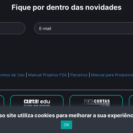
Fique por dentro das novidades
Apogeu
1935, O Assalto ao
Parte da série
Poder (versão longa-
Camaradas!
Cidadão
metragem)
Documentári
o
• De
Eduardo
Documentário
• De
Eduardo
Nekrasov
,
Jen
min •
Escorel
• 98 min •
min •
ermos de Uso
|
Manual Projetos FSA
|
Parceiros
|
Manual para Produtor
Todos os relacionados (177)
o site utiliza cookies para melhorar a sua experiê
l Curta © 2024. Todos os direitos reservados. Feito com
no Rio de Ja
OK