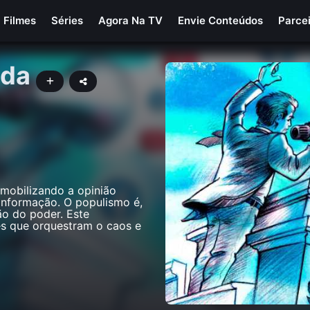
Filmes
Séries
Agora Na TV
Envie Conteúdos
Parce
ada
mobilizando a opinião
informação. O populismo é,
o do poder. Este
es que orquestram o caos e