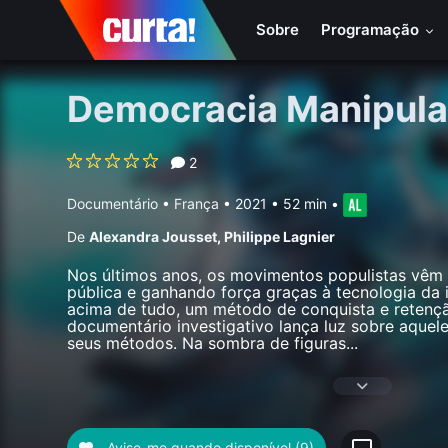
Sobre
Programação
Democracia Manipul
2
Documentário
•
França
• 2021 • 52 min
•
De
Alexandra Jousset
,
Philippe Lagnier
Nos últimos anos, os movimentos populistas vêm 
pública e ganhando força graças à tecnologia da 
acima de tudo, um método de conquista e retençã
documentário investigativo lança luz sobre aquel
seus métodos. Na sombra de figuras
...
Avise-me quando disponível
(9)