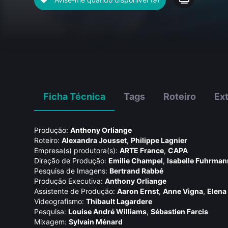
Ficha Técnica
Tags
Roteiro
Ex
Produção:
Anthony Orliange
Roteiro:
Alexandra Jousset
,
Philippe Lagnier
Empresa(s) produtora(s):
ARTE France
,
CAPA
Direção de Produção:
Emilie Champel
,
Isabelle Fuhrman
Pesquisa de Imagens:
Bertrand Rabbé
Produção Executiva:
Anthony Orliange
Assistente de Produção:
Aaron Ernst
,
Anne Vigna
,
Elena
Videografismo:
Thibault Lagardere
Pesquisa:
Louise André Williams
,
Sébastien Farcis
Mixagem:
Sylvain Ménard