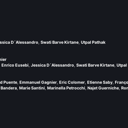
ssica D´Alessandro
,
Swati Barve Kirtane
,
Utpal Pathak
nier
,
Enrico Eusebi
,
Jessica D´Alessandro
,
Swati Barve Kirtane
,
Utpal
id Puente
,
Emmanuel Gagnier
,
Eric Colomer
,
Etienne Saby
,
Franço
 Bandera
,
Marie Santini
,
Marinella Petrocchi
,
Najet Guerniche
,
Rom