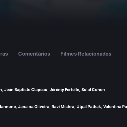
tras
Comentários
Filmes Relacionados
n
,
Jean Baptiste Clapeau
,
Jérémy Fertelle
,
Solal Cohen
 Iannone
,
Janaina Oliveira
,
Ravi Mishra
,
Utpal Pathak
,
Valentina Pa