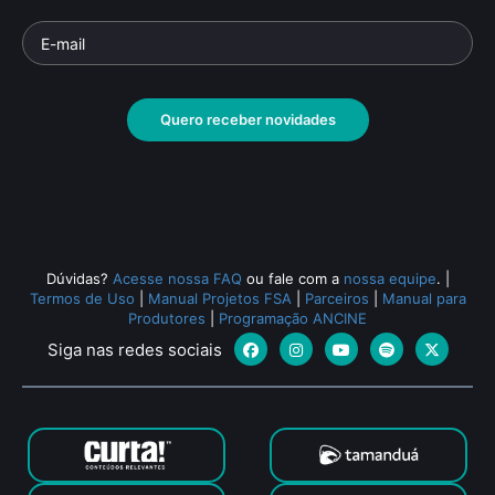
Ca
Velhas Guardas
Ol
Documentário
• De
Joatan Vilela Berbel
• 70
Docu
min •
• 88 
Quero receber novidades
Todos os relacionados (492)
Dúvidas?
Acesse nossa FAQ
ou fale com a
nossa equipe
.
|
Termos de Uso
|
Manual Projetos FSA
|
Parceiros
|
Manual para
Produtores
|
Programação ANCINE
Siga nas redes sociais