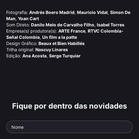
Fotografia:
Andrés Boero Madrid
,
Mauricio Vidal
,
Simon De
Man
,
Yoan Cart
Som Direto:
Danilo Melo de Carvalho Filho
,
Isabel Torres
Empresa(s) produtora(s):
ARTE France
,
RTVC Colombia-
Señal Colombia
,
Un film a la patte
Design Gráfico:
Beaux et Bien Habillés
Trilha original:
Nascuy Linares
Edição:
Ana Acosta
,
Serge Turquier
Fique por dentro das novidades
Presença Africana, por
Not