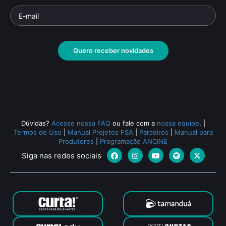
Carlos Serrano
Da
Parte da série: Intérpretes do Brasil
Parte 
Documentário
• De
Isa Grinspum Ferraz
• 20
Docu
min •
min •
Quero receber novidades
Todos os relacionados (2075)
Dúvidas?
Acesse nossa FAQ
ou fale com a
nossa equipe
.
|
Termos de Uso
|
Manual Projetos FSA
|
Parceiros
|
Manual para
Produtores
|
Programação ANCINE
Siga nas redes sociais