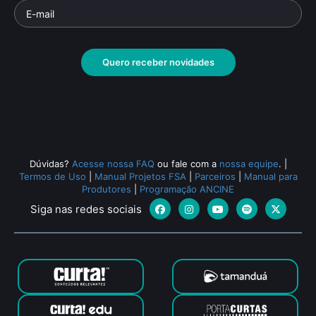
A Matriz Tupi
Art
Parte da série: O Povo Brasileiro
Documentário
• De
Isa Grinspum Ferraz
• 30
Parte 
min •
Docu
Quero receber novidades
Todos os relacionados (2742)
Dúvidas?
Acesse nossa FAQ
ou fale com a
nossa equipe
.
|
Termos de Uso
|
Manual Projetos FSA
|
Parceiros
|
Manual para
Produtores
|
Programação ANCINE
Siga nas redes sociais