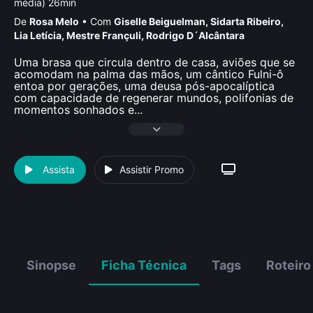
média) 26min
De
Rosa Melo
•
Com
Giselle Beiguelman
,
Sidarta Ribeiro
,
Lia Letí­cia
,
Mestre Françuli
,
Rodrigo D´Alcântara
Uma brasa que circula dentro de casa, aviões que se
acomodam na palma das mãos, um cântico Fulni-ô
entoa por gerações, uma deusa pós-apocalíptica
com capacidade de regenerar mundos, polifonias de
momentos sonhados e
...
Assista
Assistir Promo
Sinopse
Ficha Técnica
Tags
Roteiro