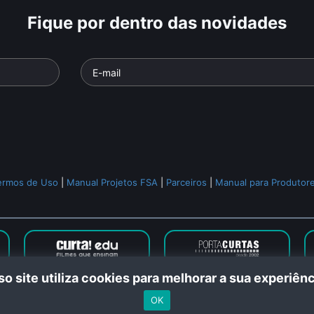
Fique por dentro das novidades
ermos de Uso
|
Manual Projetos FSA
|
Parceiros
|
Manual para Produtor
o site utiliza cookies para melhorar a sua experiê
l Curta © 2024. Todos os direitos reservados. Feito com
no Rio de Ja
OK