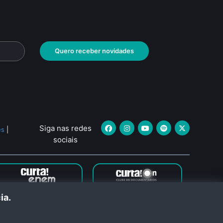
Quero receber novidades
Siga nas redes
es
|
sociais
ncia.
neiro