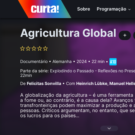
Sobre
Programação
Agricultura Global
Documentário
•
Alemanha
• 2024 • 22 min
•
Parte da série:
Explodindo o Passado - Reflexões no Pres
22min
De
Felicitas Sonvilla
•
Com
Heinrich Lübke
,
Manuel Hell
A globalização da agricultura – é uma ferrament
a fome ou, ao contrário, é a causa dela? Avanços
transfronteiriças podem maximizar a produção e 
pessoas. Críticos argumentam, no entanto, que se
os lucros para os países
...