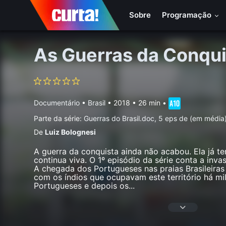
Sobre
Programação
As Guerras da Conqui
Documentário
•
Brasil
• 2018 • 26 min
•
Parte da série:
Guerras do Brasil.doc, 5 eps de (em média
De
Luiz Bolognesi
A guerra da conquista ainda não acabou. Ela já t
continua viva. O 1º episódio da série conta a inva
A chegada dos Portugueses nas praias Brasileiras
com os índios que ocupavam este território há m
Portugueses e depois os
...