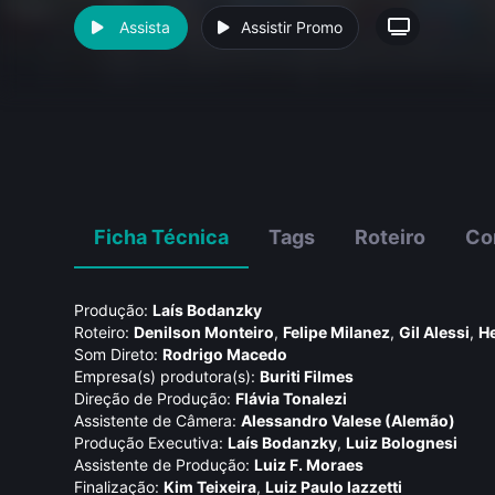
Assista
Assistir Promo
Ficha Técnica
Tags
Roteiro
Co
Produção:
Laí­s Bodanzky
Roteiro:
Denilson Monteiro
,
Felipe Milanez
,
Gil Alessi
,
H
Som Direto:
Rodrigo Macedo
Empresa(s) produtora(s):
Buriti Filmes
Direção de Produção:
Flávia Tonalezi
Assistente de Câmera:
Alessandro Valese (Alemão)
Produção Executiva:
Laí­s Bodanzky
,
Luiz Bolognesi
Assistente de Produção:
Luiz F. Moraes
Finalização:
Kim Teixeira
,
Luiz Paulo Iazzetti