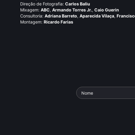
Direção de Fotografia:
Carlos Baliu
Mixagem:
ABC
,
Armando Torres Jr.
,
Caio Guerin
Consultoria:
Adriana Barreto
,
Aparecida Vilaça
,
Francisc
Montagem:
Ricardo Farias
dade do Crime
Identidade e Natureza
O Viro do 
ie: Guerras do
Parte da série: Alegorias do
Parte da séri
Brasil
Brasil
io
• De
Luiz
Documentário
• De
Murilo
Documentári
26 min •
Salles
• 26 min •
Salles
• 26 m