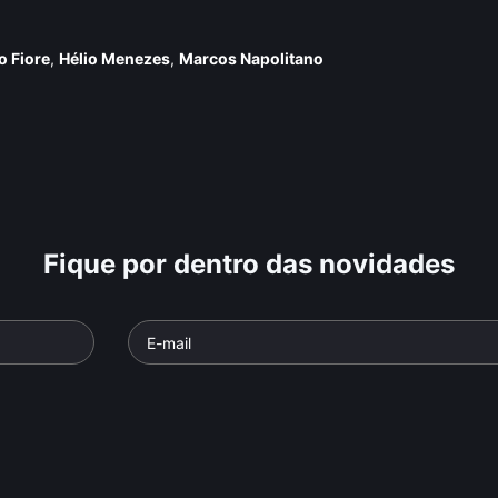
o Fiore
,
Hélio Menezes
,
Marcos Napolitano
Fique por dentro das novidades
Ipiranga
O Estado Sou Eu
Cordialida
e: Alegorias do
Parte da série: Alegorias do
Parte da série
Brasil
Brasil
o
• De
Murilo
Documentário
• De
Murilo
Documentári
in •
Salles
• 26 min •
Salles
• 26 mi